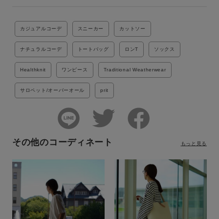
カジュアルコーデ
スニーカー
カットソー
ナチュラルコーデ
トートバッグ
ロンT
ソックス
Healthknit
ワンピース
Traditional Weatherwear
サロペット/オーバーオール
prit
その他のコーディネート
もっと見る