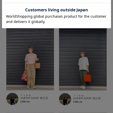
ｒｉｎｏ
ｒｉｎｏ
SUPER SHOP 松江店
SUPER SHOP 松江店
156cm
156cm
価格
～
商品タイプ
通常商品
予約商品
セール価格
WEB限定
在庫
ｒｉｎｏ
ｒｉｎｏ
在庫あり
在庫なし含む
SUPER SHOP 松江店
SUPER SHOP 松江店
156cm
156cm