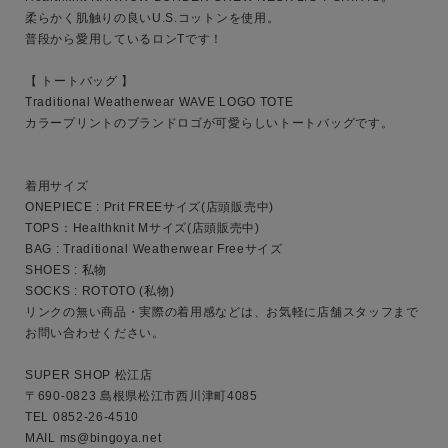
柔らかく肌触りの良いU.S.コットンを使用。

性別
普段から愛用しているロンTです！

MENS
LADIES
KIDS
【 トートバッグ 】

Traditional Weatherwear WAVE LOGO TOTE

カラープリントのブランドロゴが可愛らしいトートバッグです。

カテゴリ
着用サイズ

ONEPIECE : Prit FREEサイズ(店頭販売中)

サイズ
TOPS：Healthknit Mサイズ(店頭販売中)

BAG : Traditional Weatherwear Freeサイズ

SHOES : 私物

SOCKS : ROTOTO (私物)

ブランド
リンクの無い商品・実際の着用感などは、お気軽に店舗スタッフまで
お問い合わせください。

SUPER SHOP 松江店

〒690-0823 島根県松江市西川津町4085

TEL 0852-26-4510

MAIL ms@bingoya.net