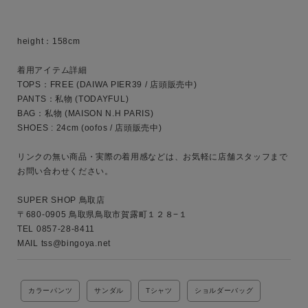
キーワード
height：158cm

性別
着用アイテム詳細

TOPS：FREE (DAIWA PIER39 / 店頭販売中)

MENS
LADIES
KIDS
PANTS：私物 (TODAYFUL)

BAG：私物 (MAISON N.H PARIS)

SHOES : 24cm (oofos / 店頭販売中)

カテゴリ
リンクの無い商品・実際の着用感などは、お気軽に店舗スタッフまで
お問い合わせください。

サイズ
SUPER SHOP 鳥取店

〒680-0905 鳥取県鳥取市賀露町１２８−１

TEL 0857-28-8411 

MAIL tss@bingoya.net 
ブランド
カラーパンツ
サンダル
Tシャツ
ショルダーバッグ