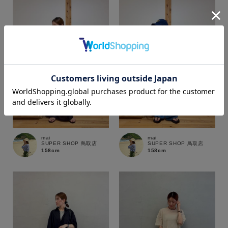
カラー
価格
mai
mai
SUPER SHOP 鳥取店
SUPER SHOP 鳥取店
～
158cm
158cm
商品タイプ
通常商品
予約商品
セール価格
WEB限定