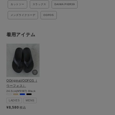
カットソー
スラックス
DAIWA PIER39
メンズライクコーデ
OOFOS
着用アイテム
OOriginal/OOFOS（
ウーフォス）
24.0cm(M5/W7)
Black
LADIES
MENS
¥
8,580
税込