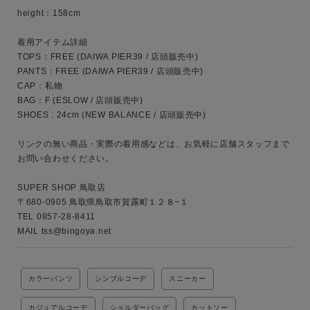
height：158cm

性別
MENS
LADIES
KIDS
着用アイテム詳細

TOPS：FREE (DAIWA PIER39 / 店頭販売中)

PANTS：FREE (DAIWA PIER39 / 店頭販売中)

カテゴリ
CAP：私物

BAG：F (ESLOW / 店頭販売中)

SHOES : 24cm (NEW BALANCE / 店頭販売中)

サイズ
リンクの無い商品・実際の着用感などは、お気軽に店舗スタッフまで
お問い合わせください。

SUPER SHOP 鳥取店

ブランド
〒680-0905 鳥取県鳥取市賀露町１２８−１

TEL 0857-28-8411 

MAIL tss@bingoya.net 
カラーパンツ
シンプルコーデ
スニーカー
カジュアルコーデ
ショルダーバッグ
カットソー