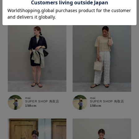
158cm
158cm
価格
～
商品タイプ
通常商品
予約商品
セール価格
WEB限定
mai
mai
在庫
SUPER SHOP 鳥取店
SUPER SHOP 鳥取店
158cm
158cm
在庫あり
在庫なし含む