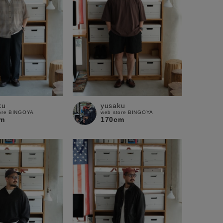
ku
yusaku
ore BINGOYA
web store BINGOYA
m
170cm