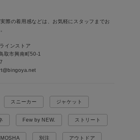
・実際の着用感などは、お気軽にスタッフまでお
。

ンラインストア

県鳥取市興南町50-1

7

ort@bingoya.net
スニーカー
ジャケット
ネ
Few by NEW.
ストリート
MOSHA
別注
アウトドア