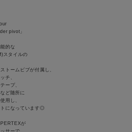
BINGOYAについて


店舗一覧
予約商品
ur

会社概要
er pivot」

採用情報
WEB限定
能的な

ギフトカード
(TM)スタイルの



ストームビブが付属し、

在庫なし含む
ッチ、

テープ、

など随所に

使用し、

トになっています◎

BINGOYA
ERTEXが

ッサーで、
