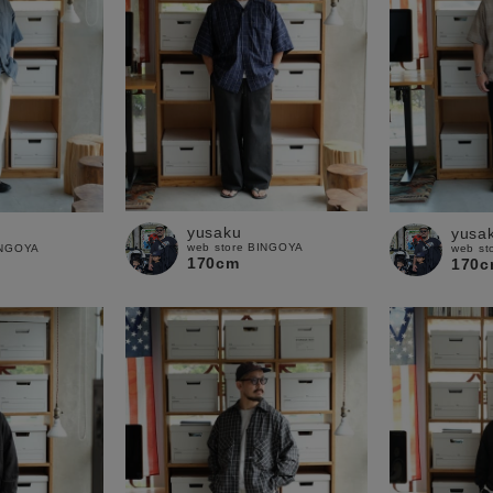
yusaku
yusa
web store BINGOYA
INGOYA
web st
170cm
170c