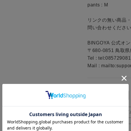
pants : M

リンクの無い商品
問い合わせください
BINGOYA 公式オ
〒680-0851 鳥取
Tel : tel:085729081
Mail : mailto:supp
カラーパンツ
サングラス/メガ
キャップ