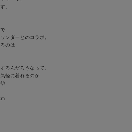
無料公式アプリダウンロード
す。

で

ワンダーとのコラボ。

るのは

するんだろうなって。

気軽に着れるのが

◎

cm
