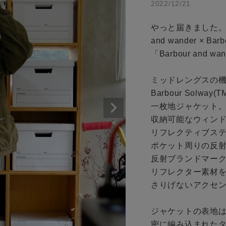
アイテムを探す
2022/12/21
商品タイプ
やっと届きました。
条件絞り込み検索
通常商品
and wander × Barbo
カテゴリから探す
「Barbour and wand
スタイリングから探す
セール価格
ミッドレングスの機
ブランドから探す
Barbour Solway
WEB限定アイテムを探す
在庫
一枚地ジャケット。
収納可能なウィンド
履き比べ可能商品から探す
在庫あり
リフレクティブステ
ポケット周りの反射
お知らせ・ご利用ガイド
反射ブランドマーク
リフレクター素材を
お知らせ
さりげないアクセン
この条件で絞り込む
ご利用ガイド
ジャケットの表地はP
ギフトラッピング
密に編み込まれたタ