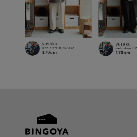
yusaku
yusaku
web store BINGOYA
web store B
170cm
170cm