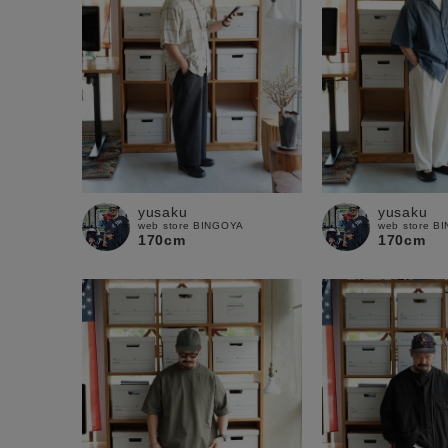
yusaku
yusaku
web store BINGOYA
web store B
170cm
170cm