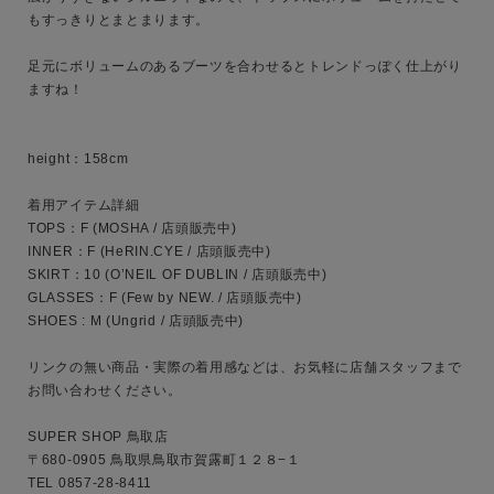
もすっきりとまとまります。

性別
足元にボリュームのあるブーツを合わせるとトレンドっぽく仕上がり
MENS
LADIES
KIDS
ますね！

カテゴリ
height：158cm

着用アイテム詳細

TOPS：F (MOSHA / 店頭販売中)

サイズ
INNER：F (HeRIN.CYE / 店頭販売中)

SKIRT：10 (O’NEIL OF DUBLIN / 店頭販売中)

GLASSES：F (Few by NEW. / 店頭販売中)

SHOES : M (Ungrid / 店頭販売中)

ブランド
リンクの無い商品・実際の着用感などは、お気軽に店舗スタッフまで
お問い合わせください。

SUPER SHOP 鳥取店

〒680-0905 鳥取県鳥取市賀露町１２８−１

TEL 0857-28-8411
