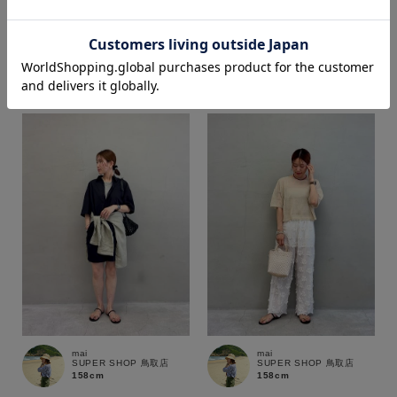
mai
mai
SUPER SHOP 鳥取店
SUPER SHOP 鳥取店
158cm
158cm
価格
～
商品タイプ
通常商品
予約商品
セール価格
WEB限定
在庫
在庫あり
在庫なし含む
mai
mai
SUPER SHOP 鳥取店
SUPER SHOP 鳥取店
158cm
158cm