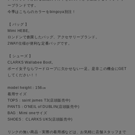
ーブランドです。

今季はこちらのカラーをbingoya別注！

【 バッグ 】

キーワード
Mimi HEBE。

ロンドンで創業したバッグ、アクセサリーブランド。

2WAY仕様が便利な定番バッグです。

性別
【 シューズ 】

MENS
LADIES
KIDS
CLARKS Wallabee Boot。

ボーイ女子ならワードローブに欠かせない一足。是非この機会にGET
してください！！

カテゴリ
model height：156㎝

着用サイズ

TOPS：saint james T3(店頭販売中)

サイズ
PANTS：O'NEIL of DUBLIN(店頭販売中)

BAG : Mimi oneサイズ

SHOES :  CLARKS UK5(店頭販売中)

ブランド
リンクの無い商品・実際の着用感などは、お気軽に店舗スタッフまで