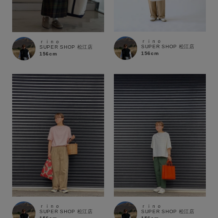
商品タイプ
通常商品
予約商品
ｒｉｎｏ
ｒｉｎｏ
セール価格
WEB限定
SUPER SHOP 松江店
SUPER SHOP 松江店
156cm
156cm
在庫
在庫あり
在庫なし含む
ｒｉｎｏ
ｒｉｎｏ
SUPER SHOP 松江店
SUPER SHOP 松江店