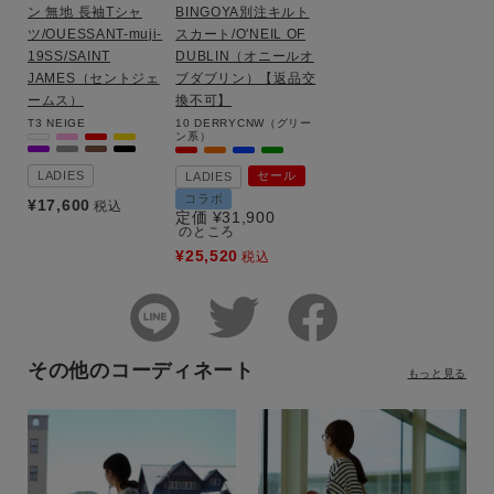
ン 無地 長袖Tシャ
BINGOYA別注キルト
ツ/OUESSANT-muji-
スカート/O'NEIL OF
19SS/SAINT
DUBLIN（オニールオ
JAMES（セントジェ
ブダブリン）【返品交
ームス）
換不可】
T3
NEIGE
10
DERRYCNW（グリー
ン系）
LADIES
セール
LADIES
コラボ
¥
17,600
税込
定価
¥
31,900
のところ
¥
25,520
税込
その他のコーディネート
もっと見る