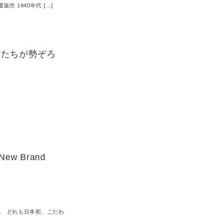
販売 1940年代 […]
ニムたちが勢ぞろ
w Brand
す。 どれも日本初、こだわ