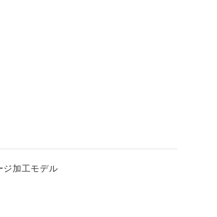
店舗一覧
会社概要
予約商品
採用情報
クラブカード
WEB限定
ギフトカード
在庫なし含む
ンテージ加工モデル
BINGOYA
無料公式アプリダウンロード