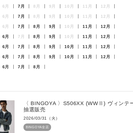
条件絞り込み検索
6月
7月
8月
9月
10月
11月
12月
商品タイプ
カテゴリから探す
6月
7月
8月
9月
10月
11月
12月
通常商品
スタイリングから探す
6月
7月
8月
9月
10月
11月
12月
6月
7月
8月
9月
10月
11月
12月
ブランドから探す
セール価格
6月
7月
8月
9月
10月
11月
12月
WEB限定アイテムを探す
6月
7月
8月
9月
10月
11月
12月
履き比べ可能商品から探す
在庫
6月
7月
8月
在庫あり
お知らせ・ご利用ガイド
お知らせ
〈 BINGOYA 〉S506XX (WWⅡ) ヴィ
ご利用ガイド
抽選販売
この条件で絞り込む
ギフトラッピング
2026/03/31（火）
お問い合わせ
BINGOYA全店