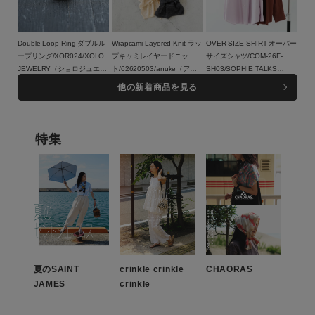
Double Loop Ring ダブルル
Wrapcami Layered Knit ラッ
OVER SIZE SHIRT オーバー
ープリング/XOR024/XOLO
プキャミレイヤードニッ
サイズシャツ/COM-26F-
JEWELRY（ショロジュエリ
ト/62620503/anuke（アン
SH03/SOPHIE TALKS
ー）
17,600円（税込）
ヌーク）
16,500円（税込）
ABOUT THE WEATHER（ソ
23,100円（税込）
他の新着商品を見る
この条件で絞り込む
フィートークスアバウトザウ
ェザー）
特集
夏のSAINT
crinkle crinkle
CHAORAS
JAMES
crinkle