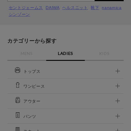
通常商品
予約商品
セントジェームス
DAIWA
ヘルスニット
靴下
nanamica
シンゾーン
セール価格
WEB限定
在庫
カテゴリーから探す
在庫あり
在庫なし含む
MENS
LADIES
KIDS
トップス
ワンピース
アウター
パンツ