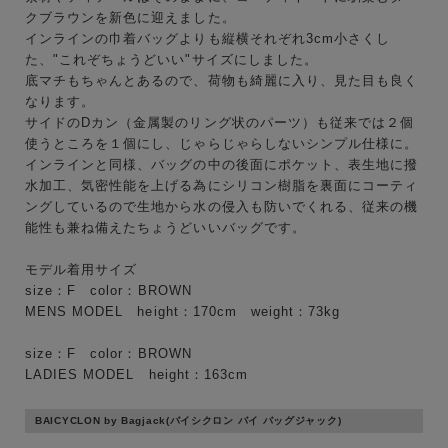
クブラウンを新色に迎えました。
インラインの巾着バッグよりも縦横それぞれ3cm小さくし
た、"これぞちょうどいい"サイズにしました。
底マチもちゃんとあるので、荷物も綺麗に入り、見た目も良く
なります。
サイドのDカン（金属製のリング状のパーツ）も従来では２個
使うところを１個にし、じゃらじゃらしないシンプル仕様に。
インラインと同様、バッグの中の後面にポケット、表生地に撥
水加工、気密性能を上げる為にシリコン樹脂を裏面にコーティ
ングしているので生地から水の侵入も防いでくれる、従来の機
能性も兼ね備えたちょうどいいバッグです。
モデル着用サイズ
size：F color：BROWN
MENS MODEL height：170cm weight：73kg
キーワード
size：F color：BROWN
LADIES MODEL height：163cm
性別
BAICYCLON by Bagjack(バイシクロン バイ バッグジャック)
MENS
LADIES
KIDS