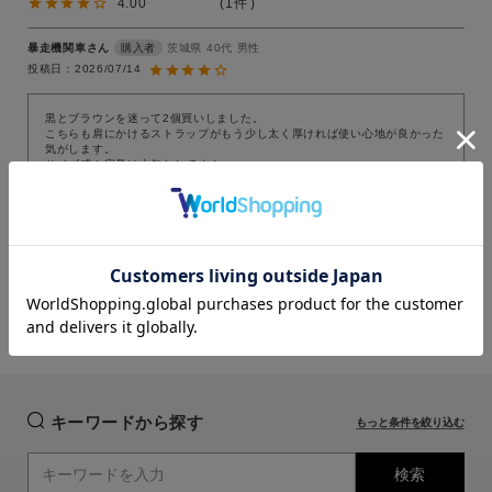
4.00
1
暴走機関車
茨城県
40代
男性
購入者
投稿日
2026/07/14
黒とブラウンを迷って2個買いしました。

こちらも肩にかけるストラップがもう少し太く厚ければ使い心地が良かった
close
close
気がします。

close
close
サイズ感や容量は文句なしです！
BROWN
BROWN
カラー
close
すべてのレビューを見る
F
カートに入れる
F
カートに入れる
レビューを書く
価格
キーワードから探す
～
もっと条件を絞り込む
検索
商品タイプ