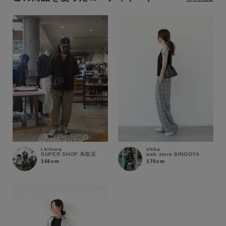
t.kimura
shika
SUPER SHOP 鳥取店
web store BINGOYA
166cm
170cm