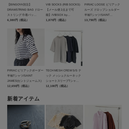
【BINGOYA別注】
VIB SOCKS (RIB SOCKS)
PIRIAC LOOSE ピリアック
DRAWSTRING BAG ドロー
【メール便 2点まで可
ルーズ ドロップショルダー
ストリング 巾着バッ
能】/VIBSOX by
半袖Tシャツ/SAINT
グ/BAICYCLON by
6,380円（税込）
VIBTEX（ビブソックス）
1,870円（税込）
JAMES(セントジェームス)
13,750円（税込）
Bagjack(バイシクロン バイ
バッグジャック)【メール便1
点可能】
PIRIAC ピリアックボーダー
TECH MESH CREW S/S テ
半袖Tシャツ/SAINT
ック メッシュクルーネック
JAMES(セントジェームス)
ショートスリーブTシャ
12,650円（税込）
ツ/BE-40026W/DAIWA
12,100円（税込）
PIER39（ダイワ ピア39）
新着アイテム