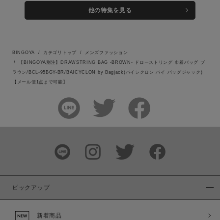
他の特集を見る
BINGOYA
カテゴリトップ
メンズファッション
【BINGOYA別注】DRAWSTRING BAG -BROWN- ドローストリング 巾着バッグ ブ
ラウン/BCL-95BGY-BR/BAICYCLON by Bagjack(バイシクロン バイ バッグジャック)
【メール便1点まで可能】
ピックアップ
新着商品