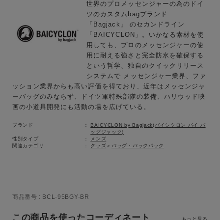
世界のプロメッセンジャーの為のドイ
ツのカスタムbagブランド
カテゴリ
「Bagjack」 のセカンドライン
「BAICYCLON」。いかなる素材を使
用しても、プロのメッセンジャーの使
用に耐える強さと完全防水を確保する
サイズ
という哲学、独自のクイックリリース
システムで メッセンジャー業界、ファ
ッション業界からも高い評価を得ており、近年はメッセンジャ
ーバッグのみならず、ドイツ軍特殊部隊の装備、ハリウッド映
ブランド
画の小道具開発にも活動の場を広げている。
ブランド
BAICYCLON by Bagjack(バイシクロン バイ バ
ッグジャック)
性別タイプ
メンズ
関連カテゴリ
グッズ
＞
バッグ・バックパック
商品番号
BCL-95BGY-BR
この商品を使ったコーディネート
もっと見る