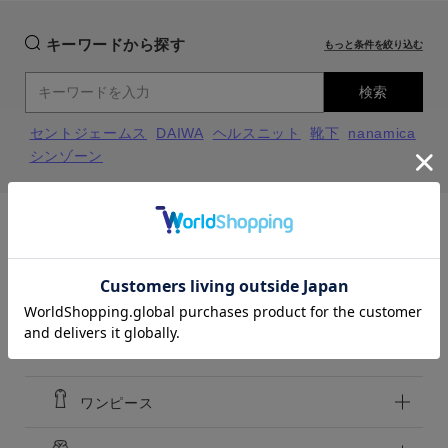
キーワードから探す
もっと条件を絞り込む
検索
セントジェームス
DAIWA
ヘルスニット
靴下
nanamica
シンゾーン
close
close
close
close
Black
Black
カラー
close
カテゴリーから探す
f
カートに入れる
f
カートに入れる
MENS
LADIES
KIDS
トップス
価格
ワンピース
～