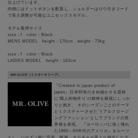
仕上げています。
内側にはドットボタンを配置し、ショルダーはロウ引きコード
で長さ調整が可能なユニセックスモデル。
モデル着用サイズ
キーワード
size：f color：Black
MENS MODEL height：170cm weight：73kg
性別
size：f color：Black
LADIES MODEL height：163cm
MENS
LADIES
KIDS
MR.OLIVE（ミスターオリーブ）
カテゴリ
『Created in japan product of
japan』日本特有のきめ細かさを題材
に‘職人的物作り’の精神を根底にしっか
りと抱き、 そのシーズンごとのテーマ
サイズ
とミクスチャーさせた‘リアルクロージ
ングファッション’としてブランドの世
界感を表現。 『ヨーロッパに強く憧れ
た1960～80年代のアメリカ』をルーツ
ブランド
とし、シーズン毎に音楽、映画、カルチャー等より抽出したテ