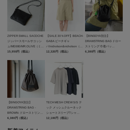
ZIPPER SMALL SACOCHE
【SALE 30％OFF】BEACH-
【BINGOYA別注】
ジッパースモールサコッシ
GABA ビーチギャ
DRAWSTRING BAG ドロー
ュ/ME680/MR.OLIVE（ミス
バ/nicholson&nicholson（ニ
ストリング 巾着バッ
ターオリーブ）
15,950円（税込）
コルソンアンドニコルソン）
12,320円（税込）
グ/BAICYCLON by
6,380円（税込）
【返品交換不可】
Bagjack(バイシクロン バイ
バッグジャック)【メール便1
点可能】
【BINGOYA別注】
TECH MESH CREW S/S テ
DRAWSTRING BAG -
ック メッシュクルーネック
BROWN- ドローストリング
ショートスリーブTシャ
巾着バッグ ブラウン/BCL-
6,380円（税込）
ツ/BE-40026W/DAIWA
12,100円（税込）
95BGY-BR/BAICYCLON by
PIER39（ダイワ ピア39）
Bagjack(バイシクロン バイ