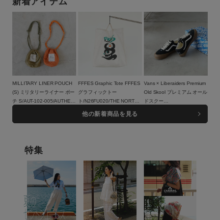
新着アイテム
バッグジャック)【メール便1
点まで可能】
MILLITARY LINER POUCH
FFFES Graphic Tote FFFES
Vans × Liberaiders Premium
(S) ミリタリーライナー ポー
グラフィックトー
Old Skool プレミアム オール
チ S/AUT-102-005/AUTHEN
ト/N26FU020/THE NORTH
ドスクー
JAPAN（オーセン ジャパ
8,800円（税込）
FACE PURPLE LABEL
13,200円（税込）
ル/779022608/VANS（ヴァ
18,150円（税込）
他の新着商品を見る
ン）
ンズ）
特集
この条件で絞り込む