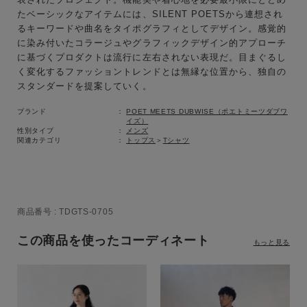
たベーシックなアイテムには、SILENT POETSから連想され
サイズ
るキーワードや曲名をタイポグラフィとしてデザイン。感覚的
に染み付いたコラージュやグラフィックデザイン的アプローチ
に基づくプロダクトは流行に左右されない表現だ。目まぐるし
く変化するファッショントレンドとは無縁な位置から、独自の
ブランド
スタンダードを提案していく。
ブランド
POET MEETS DUBWISE（ポエトミーツダブワ
イズ）
性別タイプ
メンズ
関連カテゴリ
トップス
＞
Tシャツ
商品番号
TDGTS-0705
この商品を使ったコーディネート
もっと見る