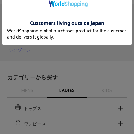
カラー
XL
XL
カートに入れる
カートに入れる
close
キーワードから探す
ASHGREY
もっと条件を絞り込む
ASHGREY
M
検索
M
再入荷お知らせ
在庫切れ
再入荷お知らせ
在庫切れ
セントジェームス
DAIWA
ヘルスニット
靴下
nanamica
シンゾーン
L
価格
L
カートに入れる
残りわずか
カートに入れる
残りわずか
～
XL
カテゴリーから探す
商品タイプ
XL
カートに入れる
残りわずか
カートに入れる
残りわずか
通常商品
予約商品
MENS
LADIES
KIDS
セール価格
WEB限定
トップス
在庫
ワンピース
在庫あり
在庫なし含む