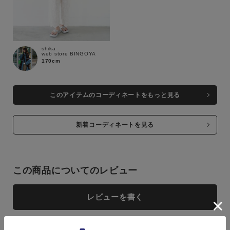
shika
web store BINGOYA
170cm
このアイテムのコーディネートをもっと見る
close
close
close
close
新着コーディネートを見る
WHITE
WHITE
M
M
カートに入れる
カートに入れる
残りわずか
残りわずか
この商品についてのレビュー
レビューを書く
L
L
カートに入れる
カートに入れる