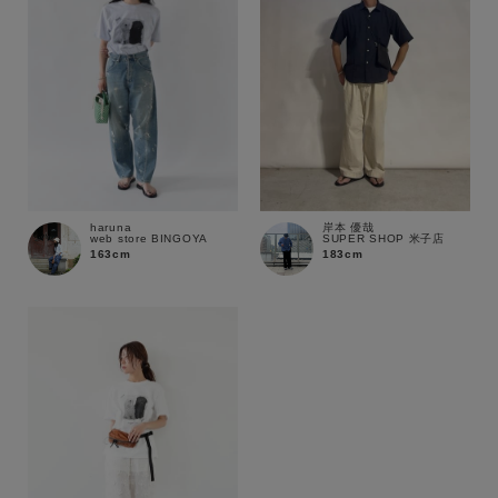
haruna
岸本 優哉
web store BINGOYA
SUPER SHOP 米子店
163cm
183cm