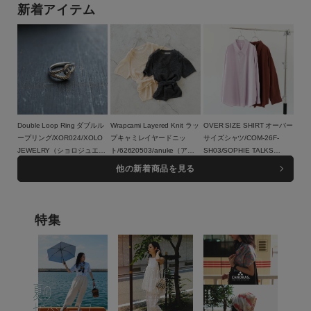
Bagjack(バイシクロン バイ
新着アイテム
バッグジャック)【メール便1
点まで可能】
Double Loop Ring ダブルル
Wrapcami Layered Knit ラッ
OVER SIZE SHIRT オーバー
ープリング/XOR024/XOLO
プキャミレイヤードニッ
サイズシャツ/COM-26F-
JEWELRY（ショロジュエリ
ト/62620503/anuke（アン
SH03/SOPHIE TALKS
ー）
17,600円（税込）
ヌーク）
16,500円（税込）
ABOUT THE WEATHER（ソ
23,100円（税込）
他の新着商品を見る
フィートークスアバウトザウ
ェザー）
特集
この条件で絞り込む