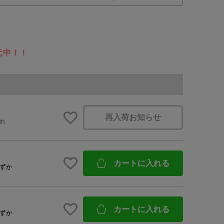
予約商品
元中！！
BINGOYAについて
WEB限定
店舗一覧
会社概要
再入荷お知らせ
採用情報
れ
在庫なし含む
ギフトカード
カートに入れる
ずか
カートに入れる
ずか