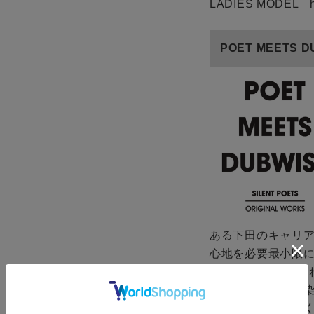
LADIES MODEL h
POET MEETS
ze
E
M
再入荷
在庫切れ
L
カー
ある下田のキャリ
残りわずか
心地を必要最小限に
POETSから連想
XL
ザイン。感覚的に
カー
残りわずか
アプローチに基づ