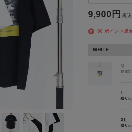
商品タイプ
9,900
税込
通常商品
90
ポイント還
アイテムを探す
セール価格
条件絞り込み検索
WHITE
カテゴリから探す
在庫
M
スタイリングから探す
在庫切
在庫あり
ブランドから探す
WEB限定アイテムを探す
L
残りわ
履き比べ可能商品から探す
この条件で絞り込む
XL
お知らせ・ご利用ガイド
残りわ