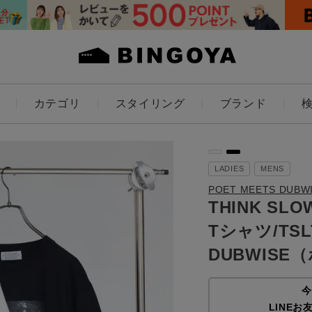
カテゴリ
スタイリング
ブランド
カラー
LADIES
MENS
POET MEETS D
THINK SL
Tシャツ/TSLT
ES
KIDS
DUBWIS
価格
今
～
LINEお