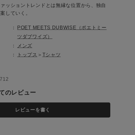
ファッショントレンドとは無縁な位置から、独自
提案していく。
トに入れる
POET MEETS DUBWISE（ポエトミー
ツダブワイズ）
メンズ
トに入れる
トップス
＞
Tシャツ
712
トに入れる
てのレビュー
レビューを書く