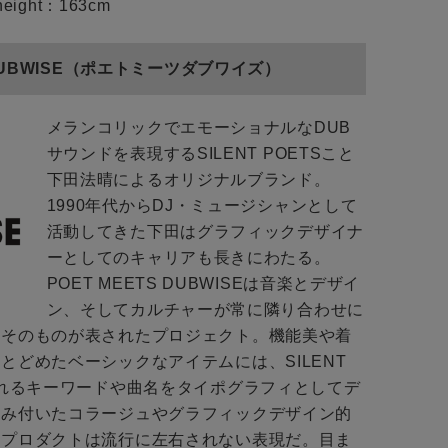
eight：163cm
close
 DUBWISE（ポエトミーツダブワイズ）
メランコリックでエモーショナルなDUB
close
close
サウンドを表現するSILENT POETSこと
下田法晴によるオリジナルブランド。
1990年代からDJ・ミュージシャンとして
活動してきた下田はグラフィックデザイナ
お知らせ
ーとしてのキャリアも長きにわたる。
POET MEETS DUBWISEは音楽とデザイ
ン、そしてカルチャーが常に隣り合わせに
トに入れる
アそのものが表されたプロジェクト。機能美や着
とどめたベーシックなアイテムには、SILENT
されるキーワードや曲名をタイポグラフィとしてデ
染み付いたコラージュやグラフィックデザイン的
トに入れる
くプロダクトは流行に左右されない表現だ。目ま