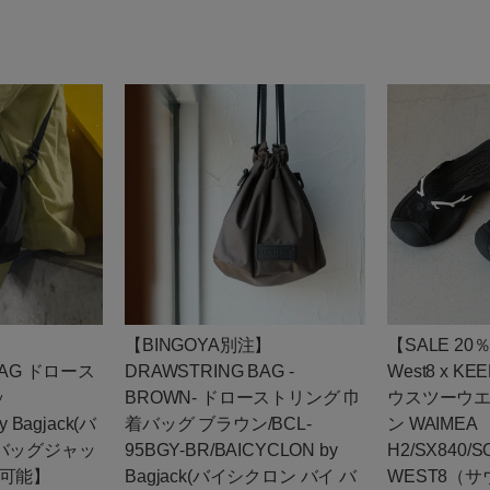
】
【BINGOYA別注】
【SALE 20％
BAG ドロース
DRAWSTRING BAG -
West8 x KE
ッ
BROWN- ドローストリング 巾
ウスツーウエ
 Bagjack(バ
着バッグ ブラウン/BCL-
ン WAIMEA
 バッグジャッ
95BGY-BR/BAICYCLON by
H2/SX840/
点可能】
Bagjack(バイシクロン バイ バ
WEST8（