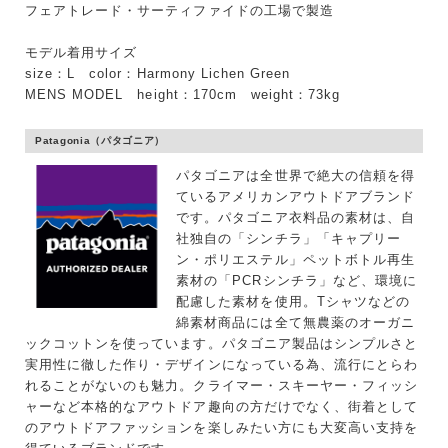
フェアトレード・サーティファイドの工場で製造
性別
モデル着用サイズ
MENS
LADIES
KIDS
size：L color：Harmony Lichen Green
MENS MODEL height：170cm weight：73kg
カテゴリ
Patagonia（パタゴニア）
パタゴニアは全世界で絶大の信頼を得
ているアメリカンアウトドアブランド
サイズ
です。パタゴニア衣料品の素材は、自
社独自の「シンチラ」「キャプリー
ン・ポリエステル」ペットボトル再生
素材の「PCRシンチラ」など、環境に
ブランド
配慮した素材を使用。Tシャツなどの
綿素材商品には全て無農薬のオーガニ
ックコットンを使っています。パタゴニア製品はシンプルさと
実用性に徹した作り・デザインになっている為、流行にとらわ
れることがないのも魅力。クライマー・スキーヤー・フィッシ
ャーなど本格的なアウトドア趣向の方だけでなく、街着として
のアウトドアファッションを楽しみたい方にも大変高い支持を