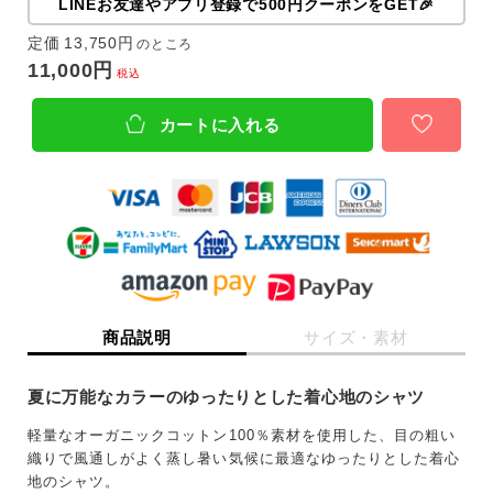
LINEお友達やアプリ登録で500円クーポンをGET🎉
定価
13,750
のところ
11,000
税込
カートに入れる
商品説明
サイズ・素材
夏に万能なカラーのゆったりとした着心地のシャツ
キーワード
軽量なオーガニックコットン100％素材を使用した、目の粗い
織りで風通しがよく蒸し暑い気候に最適なゆったりとした着心
地のシャツ。