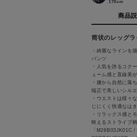
170cm
商品
筒状のレッグラ
・綺麗なラインを
パンツ
・人気を誇るコク
ューム感と直線美
・腰から自然に落
端正で美しいシル
・ウエストは様々
じにくく快適なは
・リラックス感と
映えるストライプ柄
「M26B03JK01C /