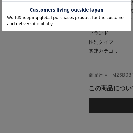
内で行う。そんな
古き良き時代から
2
ダニズムとウィッ
カー
残りわずか
ブランド
性別タイプ
関連カテゴリ
商品番号
M26B03
この商品につい