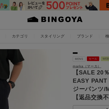
カテゴリ
スタイリング
ブランド
カラー
セール
WE
MENS
marka（マーカ）
【SALE 20％
EASY PA
ES
KIDS
ジーパンツ/M2
価格
【返品交換不
～