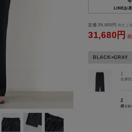
今
商品タイプ
LINEお
通常商品
定価
39,600
のとこ
31,680
アイテムを探す
セール価格
条件絞り込み検索
BLACK×GRAY
カテゴリから探す
在庫
スタイリングから探す
1
在庫あり
在庫切
ブランドから探す
WEB限定アイテムを探す
2
履き比べ可能商品から探す
残りわ
この条件で絞り込む
お知らせ・ご利用ガイド