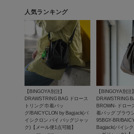
人気ランキング
【BINGOYA別注】
【BINGOYA別注
DRAWSTRING BAG ドロース
DRAWSTRING BA
トリング 巾着バッ
BROWN- ドロ
グ/BAICYCLON by Bagjack(バ
着バッグ ブラウン/
イシクロン バイ バッグジャッ
95BGY-BR/BAIC
ク)【メール便1点可能】
Bagjack(バイシ