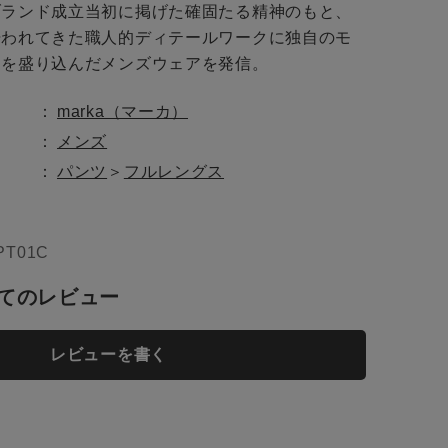
ブランド成立当初に掲げた確固たる精神のもと、
培われてきた職人的ディテールワークに独自のモ
トを盛り込んだメンズウェアを発信。
トに入れる
marka（マーカ）
メンズ
パンツ
＞
フルレングス
PT01C
てのレビュー
レビューを書く