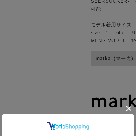
SEERSUCKE
可能
モデル着用サイズ
size：1 color：
MENS MODEL hei
marka（マーカ）
ze
K×GRAY
1
再入荷
在庫切れ