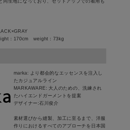
R-」と同生地になっており、セットアップでの着用も
BLACK×GRAY
ght：170cm weight：73kg
marka: より都会的なエッセンスを注入し
close
たカジュアルライン
MARKAWARE: 大人のための、洗練され
close
close
たハイエンドガーメントを提案
デザイナー:石川俊介
素材選びから縫製、加工に至るまで、洋服
お知らせ
作りにおけるすべてのアプローチを日本国