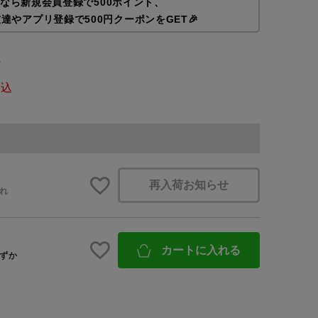
なら新規会員登録で500ポイント、
友達やアプリ登録で500円クーポンをGET🎉
予約商品
ろ
BINGOYAについて
税込
WEB限定
店舗一覧
会社概要
採用情報
在庫なし含む
再入荷お知らせ
れ
ギフトカード
カートに入れる
ずか