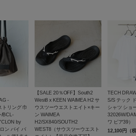
】
【SALE 20％OFF】South2
TECH DRAW
G -
West8 x KEEN WAIMEA H2 サ
S/S テック
ーストリング 巾
ウスツーウエストエイト×キー
シャツ ショー
BCL-
ン WAIMEA
32026W/DA
YCLON by
H2/SX840/SOUTH2
ワ ピア39）
クロン バイ バ
WEST8（サウスツーウエスト
12,100円（