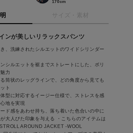
170cm
説明
サイズ・素材
インが美しいリラックスパンツ
描き、洗練されたシルエットのワイドシリンダー
ーンシルエットを裾までストレートにした、ボリ
が魅力
ちる筒状のレッグラインで、どの角度から見ても
エット
な体型に対応するイージー仕様で、ストレスを感
き心地を実現
モード感をあわせ持ち、落ち着いた色合いの中に
が大人びた印象を与える ・こちらのアイテムは
 STROLL AROUND JACKET -WOOL