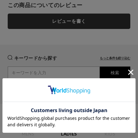
この商品についてのレビュー
close
close
close
close
レビューを書く
Blue (stone washed)
Blue (stone washed)
30
30
カートに入れる
カートに入れる
残りわずか
残りわずか
キーワードから探す
もっと条件を絞り込む
32
32
再入荷お知らせ
再入荷お知らせ
在庫切れ
在庫切れ
検索
セントジェームス
DAIWA
ヘルスニット
靴下
nanamica
34
34
カラー
シンゾーン
カートに入れる
カートに入れる
close
残りわずか
残りわずか
Black
Black
30
30
カートに入れる
カテゴリーから探す
残りわずか
カートに入れる
残りわずか
MENS
LADIES
KIDS