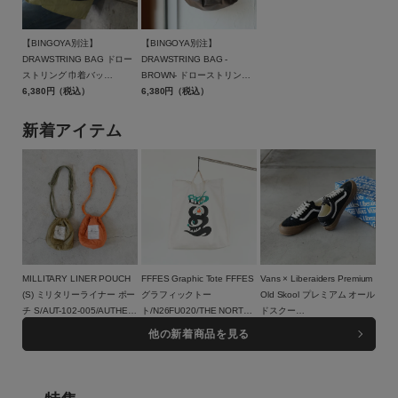
【BINGOYA別注】
【BINGOYA別注】
DRAWSTRING BAG ドロー
DRAWSTRING BAG -
ストリング 巾着バッ
BROWN- ドローストリング
グ/BAICYCLON by
6,380円（税込）
巾着バッグ ブラウン/BCL-
6,380円（税込）
Bagjack(バイシクロン バイ
95BGY-BR/BAICYCLON by
バッグジャック)【メール便1
Bagjack(バイシクロン バイ
新着アイテム
点可能】
バッグジャック)【メール便1
点まで可能】
MILLITARY LINER POUCH
FFFES Graphic Tote FFFES
Vans × Liberaiders Premium
(S) ミリタリーライナー ポー
グラフィックトー
Old Skool プレミアム オール
チ S/AUT-102-005/AUTHEN
ト/N26FU020/THE NORTH
ドスクー
JAPAN（オーセン ジャパ
8,800円（税込）
FACE PURPLE LABEL
13,200円（税込）
ル/779022608/VANS（ヴァ
18,150円（税込）
他の新着商品を見る
ン）
ンズ）