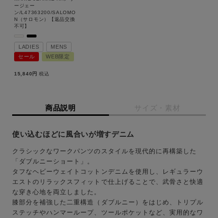
ージェー
ン/L47363200/SALOMO
N（サロモン）【返品交換
不可】
LADIES
MENS
セール
WEB限定
キーワード
15,840
税込
性別
商品説明
サイズ・素材
MENS
LADIES
KIDS
使い込むほどに風合いが増すデニム
カテゴリ
クラシックなワークパンツのスタイルを現代的に再構築した
「ダブルニーショート」。
タフなヘビーウェイトコットンデニムを使用し、レギュラーウ
エストのリラックスフィットで仕上げることで、武骨さと快適
サイズ
な穿き心地を両立しました。
膝部分を補強した二重構造（ダブルニー）をはじめ、トリプル
ステッチやハンマーループ、ツールポケットなど、実用的なワ