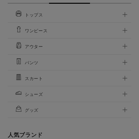
32
価格
32
再入荷お知らせ
在庫切れ
再入荷お知らせ
在庫切れ
～
トップス
34
商品タイプ
34
カートに入れる
残りわずか
ワンピース
カートに入れる
残りわずか
通常商品
予約商品
アウター
セール価格
WEB限定
パンツ
在庫
スカート
在庫あり
在庫なし含む
シューズ
グッズ
人気ブランド