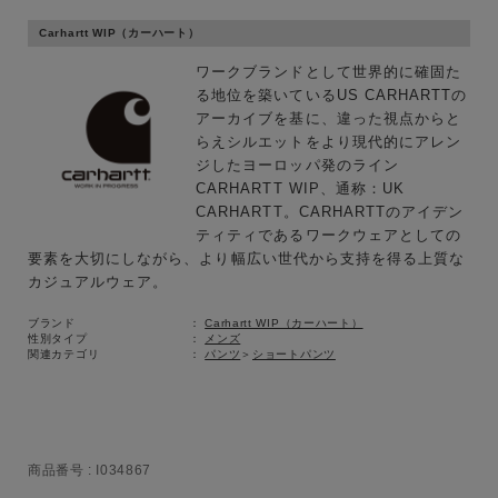
Carhartt WIP（カーハート）
ワークブランドとして世界的に確固た
る地位を築いているUS CARHARTTの
アーカイブを基に、違った視点からと
らえシルエットをより現代的にアレン
ジしたヨーロッパ発のライン
CARHARTT WIP、通称：UK
CARHARTT。CARHARTTのアイデン
ティティであるワークウェアとしての
要素を大切にしながら、より幅広い世代から支持を得る上質な
カジュアルウェア。
ブランド
Carhartt WIP（カーハート）
性別タイプ
メンズ
関連カテゴリ
パンツ
＞
ショートパンツ
商品番号
I034867