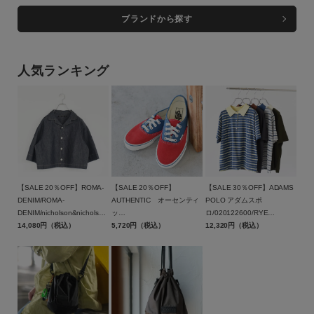
ブランドから探す
人気ランキング
【SALE 20％OFF】ROMA-
【SALE 20％OFF】
【SALE 30％OFF】ADAMS
DENIM/ROMA-
AUTHENTIC オーセンティ
POLO アダムスポ
DENIM/nicholson&nicholson
ッ
ロ/020122600/RYE
（ニコルソンアンドニコルソ
14,080円（税込）
ク/VN000EHHIZQ/VANS（
5,720円（税込）
TENDER（ライテンダー）
12,320円（税込）
ン）【返品交換不可】
ヴァンズ）【返品交換不可】
【返品交換不可】