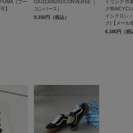
1/PUMA（プー
OX/31308201/CONVERSE（
トリング 巾
不可】
コンバース）
グ/BAICYCLO
イシクロン 
）
9,350円（税込）
ク)【メール
6,380円（