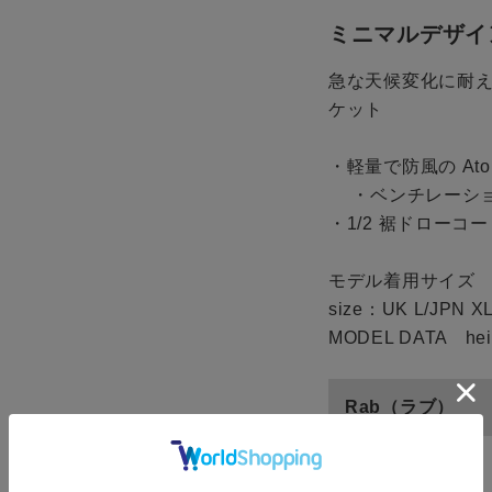
ミニマルデザイ
急な天候変化に耐
ケット
ze
・軽量で防風の Ato
・ベンチレーショ
Melba
・1/2 裾ドローコー
UK L/JPN XL
カー
モデル着用サイズ
残りわずか
size：UK L/JPN X
MODEL DATA hei
 Khaki
Rab（ラブ）
UK L/JPN XL
カー
残りわずか