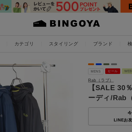
カテゴリ
スタイリング
ブランド
カラー
セール
WE
MENS
Rab（ラブ）
【SALE 30
ーディ/Ra
ES
KIDS
価格
今
LINEお
～