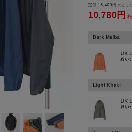
定価
15,400
のとこ
商品タイプ
10,780
通常商品
アイテムを探す
Dark Melba
セール価格
条件絞り込み検索
UK L
カテゴリから探す
残りわ
在庫
スタイリングから探す
在庫あり
ブランドから探す
Light Khaki
WEB限定アイテムを探す
UK L
履き比べ可能商品から探す
残りわ
この条件で絞り込む
お知らせ・ご利用ガイド