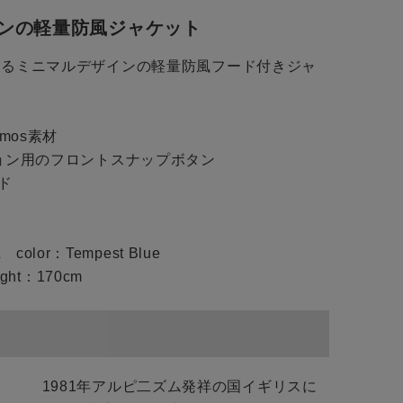
ンの軽量防風ジャケット
えるミニマルデザインの軽量防風フード付きジャ
close
close
close
mos素材
ン用のフロントスナップボタン
ド
トに入れる
L color：Tempest Blue
ght：170cm
トに入れる
1981年アルピ二ズム発祥の国イギリスに