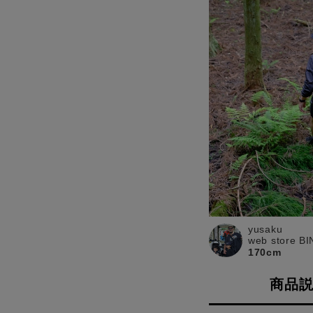
yusaku
web store B
170cm
商品