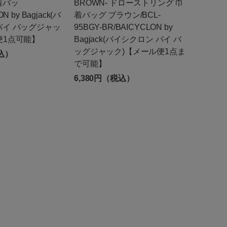
着バッ
BROWN- ドローストリング 巾
N by Bagjack(バ
着バッグ ブラウン/BCL-
バイ バッグジャッ
95BGY-BR/BAICYCLON by
便1点可能】
Bagjack(バイシクロン バイ バ
ッグジャック)【メール便1点ま
税込）
で可能】
6,380円（税込）