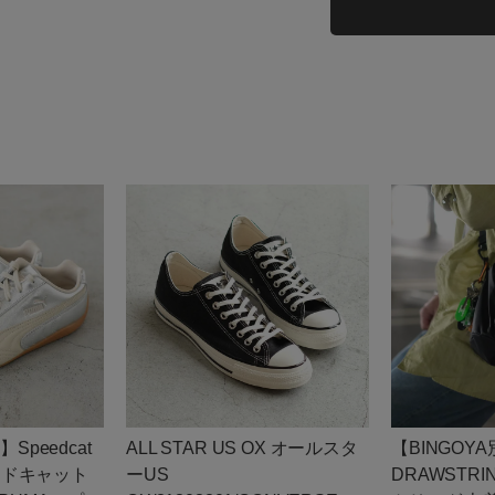
】Speedcat
ALL STAR US OX オールスタ
【BINGOY
スピードキャット
ーUS
DRAWSTRI