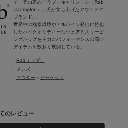
て、登山家の「ラブ・キャリントン（Rab
Carrington）」氏が立ち上げたアウトドア
ブランド。
お知らせ
世界中の極寒環境やアルパイン登山に特化
したハイクオリティーなウェアとスリーピ
ングバッグを主力にパフォーマンスの高い
アイテムを数多く展開している。
Rab（ラブ）
トに入れる
メンズ
アウター
＞
ジャケット
てのレビュー