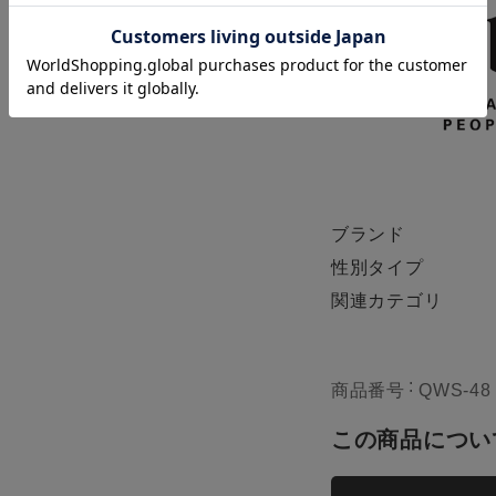
st Blue
UK L/JPN XL
再入荷
在庫切れ
ene
UK L/JPN XL
ブランド
カー
残りわずか
性別タイプ
関連カテゴリ
商品番号
QWS-48
この商品につい