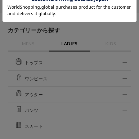
シンゾーン
BLU
BLU
M
カートに入れる
M
残りわずか
カートに入れる
残りわずか
カテゴリーから探す
価格
～
MENS
LADIES
KIDS
商品タイプ
トップス
通常商品
予約商品
セール価格
WEB限定
ワンピース
アウター
在庫
在庫あり
在庫なし含む
パンツ
スカート