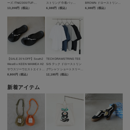
ーズ /TN42300/TUF-
ストリング 巾着バッ
BROWN- ドローストリング
NUT（タフナッツ）
13,200円（税込）
グ/BAICYCLON by
6,380円（税込）
巾着バッグ ブラウン/BCL-
6,380円（税込）
Bagjack(バイシクロン バイ
95BGY-BR/BAICYCLON by
バッグジャック)【メール便1
Bagjack(バイシクロン バイ
点可能】
バッグジャック)【メール便1
点まで可能】
【SALE 20％OFF】South2
TECH DRAWSTRING TEE
West8 x KEEN WAIMEA H2
S/S テック ドローストリン
サウスツーウエストエイト×
グTシャツ ショートスリー
キーン WAIMEA
8,800円（税込）
ブ/BE-32026W/DAIWA
12,100円（税込）
H2/SX840/SOUTH2
PIER39（ダイワ ピア39）
WEST8（サウスツーウエス
新着アイテム
トエイト）【返品交換不可】