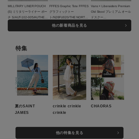
MILLITARY LINER POUCH
FFFES Graphic Tote FFFES
Vans × Liberaiders Premium
(S) ミリタリーライナー ポー
グラフィックトー
Old Skool プレミアム オール
チ S/AUT-102-005/AUTHEN
ト/N26FU020/THE NORTH
ドスクー
JAPAN（オーセン ジャパ
8,800円（税込）
FACE PURPLE LABEL
13,200円（税込）
ル/779022608/VANS（ヴァ
18,150円（税込）
他の新着商品を見る
ン）
ンズ）
特集
この条件で絞り込む
夏のSAINT
crinkle crinkle
CHAORAS
JAMES
crinkle
他の特集を見る