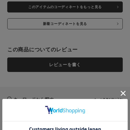
このアイテムのコーディネートをもっと見る
新着コーディネートを見る
この商品についてのレビュー
close
close
レビューを書く
close
close
BEG
BEG
M
M
再入荷お知らせ
再入荷お知らせ
在庫切れ
在庫切れ
キーワードから探す
もっと条件を絞り込む
RED
RED
カラー
検索
close
M
M
カートに入れる
カートに入れる
残りわずか
残りわずか
セントジェームス
DAIWA
ヘルスニット
靴下
nanamica