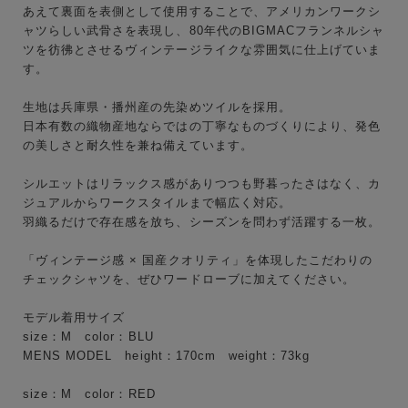
あえて裏面を表側として使用することで、アメリカンワークシ
ャツらしい武骨さを表現し、80年代のBIGMACフランネルシャ
ツを彷彿とさせるヴィンテージライクな雰囲気に仕上げていま
す。
生地は兵庫県・播州産の先染めツイルを採用。
日本有数の織物産地ならではの丁寧なものづくりにより、発色
の美しさと耐久性を兼ね備えています。
キーワード
シルエットはリラックス感がありつつも野暮ったさはなく、カ
ジュアルからワークスタイルまで幅広く対応。
羽織るだけで存在感を放ち、シーズンを問わず活躍する一枚。
性別
「ヴィンテージ感 × 国産クオリティ」を体現したこだわりの
MENS
LADIES
KIDS
チェックシャツを、ぜひワードローブに加えてください。
モデル着用サイズ
カテゴリ
size：M color：BLU
MENS MODEL height：170cm weight：73kg
size：M color：RED
サイズ