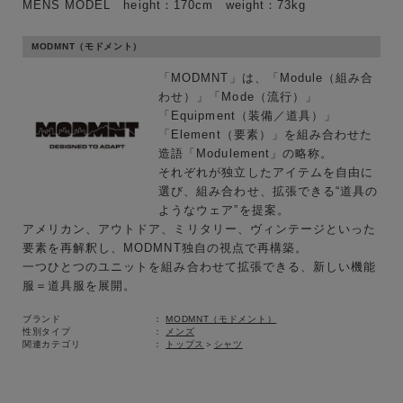
MENS MODEL height：170cm weight：73kg
MODMNT（モドメント）
ブランド
「MODMNT」は、「Module（組み合
わせ）」「Mode（流行）」
「Equipment（装備／道具）」
「Element（要素）」を組み合わせた
造語「Modulement」の略称。
それぞれが独立したアイテムを自由に
選び、組み合わせ、拡張できる“道具の
ようなウェア”を提案。
アメリカン、アウトドア、ミリタリー、ヴィンテージといった
要素を再解釈し、MODMNT独自の視点で再構築。
一つひとつのユニットを組み合わせて拡張できる、新しい機能
服＝道具服を展開。
ブランド
MODMNT（モドメント）
性別タイプ
メンズ
関連カテゴリ
トップス
＞
シャツ