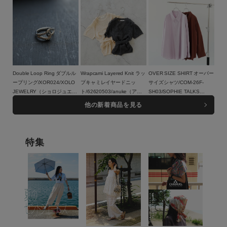
Double Loop Ring ダブルル
Wrapcami Layered Knit ラッ
OVER SIZE SHIRT オーバー
ープリング/XOR024/XOLO
プキャミレイヤードニッ
サイズシャツ/COM-26F-
JEWELRY（ショロジュエリ
ト/62620503/anuke（アン
SH03/SOPHIE TALKS
ー）
17,600円（税込）
ヌーク）
16,500円（税込）
ABOUT THE WEATHER（ソ
23,100円（税込）
他の新着商品を見る
フィートークスアバウトザウ
ェザー）
特集