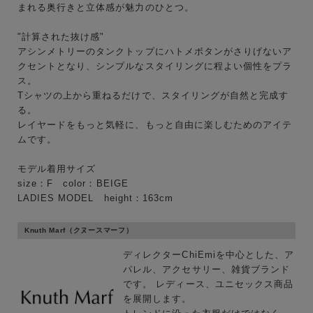
まれる奥行きと立体感が魅力のひとつ。
性別
"計算された抜け感"
アシンメトリーのタンクトップにハトメボタンがさりげないア
MENS
LADIES
KIDS
クセントとなり、シンプルなスタイリングに程よい個性をプラ
ス。
Tシャツの上から重ねるだけで、スタイリングが自然と完成す
カテゴリ
る。
レイヤードをもっと気軽に、もっと自由に楽しむためのアイテ
ムです。
サイズ
モデル着用サイズ
size：F color：BEIGE
LADIES MODEL height：163cm
ブランド
Knuth Marf（クヌースマーフ）
ディレクターChiEmiを中心とした、ア
パレル、アクセサリー、雑貨ブランド
です。 レディース、ユニセックス商品
を展開します。