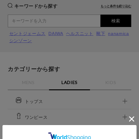
キーワードから探す
もっと条件を絞り込む
検索
セントジェームス
DAIWA
ヘルスニット
靴下
nanamica
シンゾーン
カテゴリーから探す
MENS
LADIES
KIDS
close
close
close
close
BEIGE
BEIGE
トップス
F
F
カートに入れる
カートに入れる
残りわずか
ワンピース
残りわずか
アウター
CHARCOAL
CHARCOAL
カラー