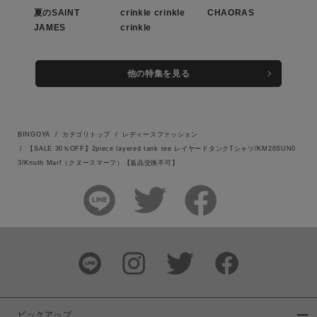
夏のSAINT
crinkle crinkle
CHAORAS
JAMES
crinkle
この条件で絞り込む
他の特集を見る
BINGOYA
カテゴリトップ
レディースファッション
【SALE 30％OFF】2piece layered tank tee レイヤードタンクTシャツ/KM26SUN0
3/Knuth Marf（クヌースマーフ）【返品交換不可】
ピックアップ