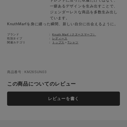
トレンドに沿った衣服だけではなく、
一癖あるデザインを生み出すことで、
ジェンダーレスな商品を多数生み出し
ています。
KnuthMarfを身に纏った瞬間、新しい自分に出会えるように。
ブランド
Knuth Marf（クヌースマーフ）
性別タイプ
レディース
関連カテゴリ
トップス
＞
Tシャツ
商品番号
KM26SUN03
この商品についてのレビュー
レビューを書く