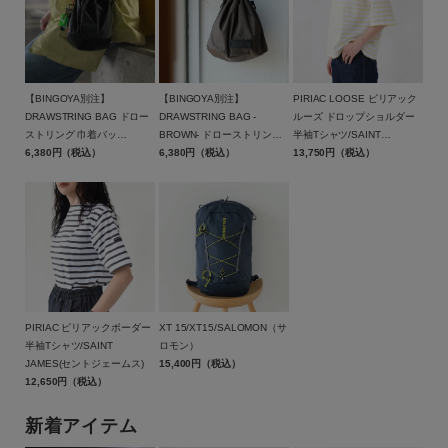
【BINGOYA別注】
【BINGOYA別注】
PIRIAC LOOSE ピリアック
DRAWSTRING BAG ドロー
DRAWSTRING BAG -
ルーズ ドロップショルダー
ストリング 巾着バッ
BROWN- ドローストリング
半袖Tシャツ/SAINT
グ/BAICYCLON by
6,380円（税込）
巾着バッグ ブラウン/BCL-
6,380円（税込）
JAMES(セントジェームス)
13,750円（税込）
Bagjack(バイシクロン バイ
95BGY-BR/BAICYCLON by
バッグジャック)【メール便1
Bagjack(バイシクロン バイ
点可能】
バッグジャック)【メール便1
点まで可能】
PIRIAC ピリアックボーダー
XT 15/XT15/SALOMON（サ
半袖Tシャツ/SAINT
ロモン）
JAMES(セントジェームス)
15,400円（税込）
12,650円（税込）
新着アイテム