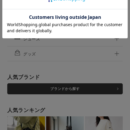
close
F
F
パンツ
カートに入れる
カートに入れる
残りわずか
残りわずか
スカート
BLACK
BLACK
F
シューズ
カートに入れる
F
残りわずか
カートに入れる
残りわずか
価格
グッズ
～
商品タイプ
人気ブランド
通常商品
予約商品
ブランドから探す
セール価格
WEB限定
在庫
人気ランキング
在庫あり
在庫なし含む