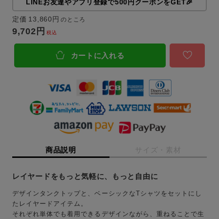
LINEお友達やアプリ登録で500円クーポンをGET🎉
定価
13,860
のところ
9,702
税込
カートに入れる
商品説明
サイズ・素材
レイヤードをもっと気軽に、もっと自由に
デザインタンクトップと、ベーシックなTシャツをセットにし
キーワード
たレイヤードアイテム。
それぞれ単体でも着用できるデザインながら、重ねることで生