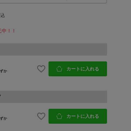
税込
予約商品
元中！！
BINGOYAについて
WEB限定
店舗一覧
会社概要
カートに入れる
採用情報
ずか
在庫なし含む
ギフトカード
Y
カートに入れる
ずか