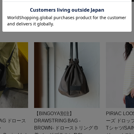
カー
残りわずか
EAUX
M
カー
残りわずか
】
【BINGOYA別注】
PIRIAC L
BAG ドロース
DRAWSTRING BAG -
ーズ ドロッ
ッ
BROWN- ドローストリング 巾
Tシャツ/SAI