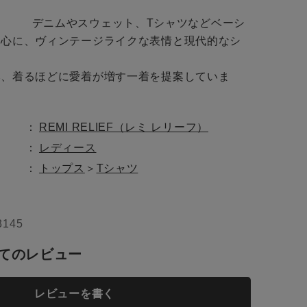
デニムやスウェット、Tシャツなどベーシ
中心に、ヴィンテージライクな表情と現代的なシ
み、着るほどに愛着が増す一着を提案していま
close
REMI RELIEF（レミ レリーフ）
close
close
レディース
トップス
＞
Tシャツ
トに入れる
3145
てのレビュー
レビューを書く