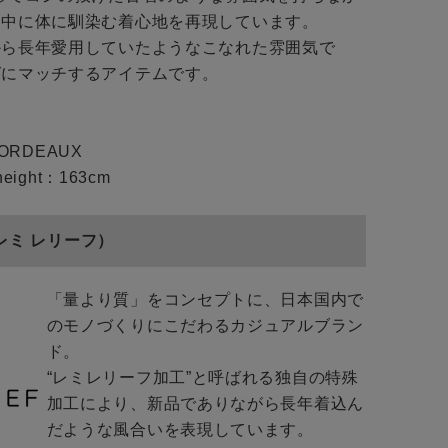
た中に体に馴染む着心地を再現しています。
から長年愛用していたようなこなれた雰囲気で
グにマッチするアイテムです。
BORDEAUX
eight：163cm
F（レミ レリーフ）
「量より質」をコンセプトに、日本国内で
のモノづくりにこだわるカジュアルブラン
ド。
“レミレリーフ加工”と呼ばれる独自の特殊
加工により、新品でありながら長年着込ん
だような風合いを表現しています。