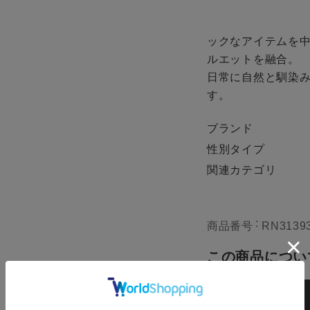
ックなアイテムを
ルエットを融合。
日常に自然と馴染
す。
ブランド
ze
性別タイプ
関連カテゴリ
HITE
M
カー
商品番号
RN3139
残りわずか
この商品につい
HER GREY
M