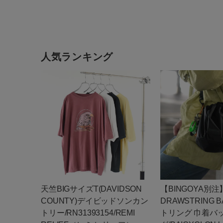
BORD
人気ランキング
天竺BIGサイズT(DAVIDSON
【BINGOYA別注
COUNTY)デイビッドソンカン
DRAWSTRING 
トリー/RN31393154/REMI
トリング 巾着バ