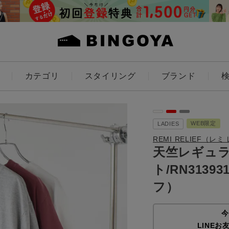
カテゴリ
スタイリング
ブランド
カラー
WEB限定
LADIES
REMI RELIEF（レ
天竺レギュラー
ト/RN31393
ES
KIDS
フ）
価格
今
～
LINEお