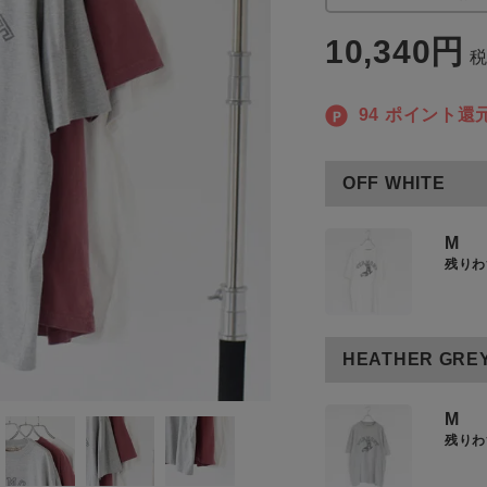
商品タイプ
10,340
通常商品
94
ポイント還
アイテムを探す
セール価格
条件絞り込み検索
OFF WHITE
カテゴリから探す
在庫
M
スタイリングから探す
残りわ
在庫あり
ブランドから探す
WEB限定アイテムを探す
HEATHER GRE
履き比べ可能商品から探す
この条件で絞り込む
M
残りわ
お知らせ・ご利用ガイド