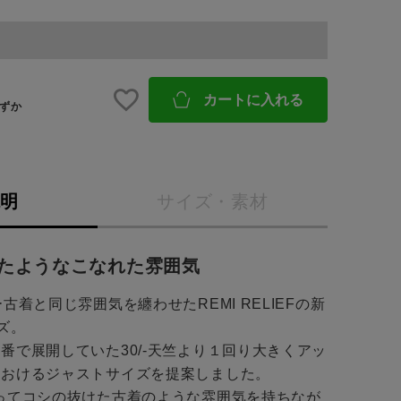
BINGOYA
無料公式アプリダウンロード
カートに入れる
ずか
説明
サイズ・素材
たようなこなれた雰囲気
古着と同じ雰囲気を纏わせたREMI RELIEFの新
ズ。
番で展開していた30/-天竺より１回り大きくアッ
におけるジャストサイズを提案しました。
ってコシの抜けた古着のような雰囲気を持ちなが