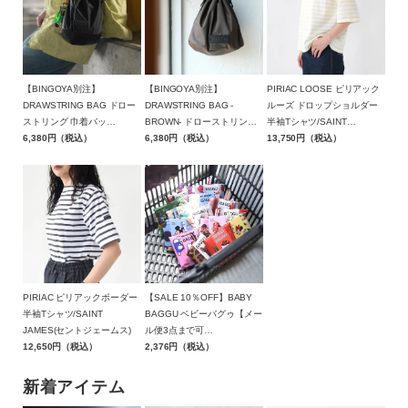
【BINGOYA別注】
【BINGOYA別注】
PIRIAC LOOSE ピリアック
DRAWSTRING BAG ドロー
DRAWSTRING BAG -
ルーズ ドロップショルダー
ストリング 巾着バッ
BROWN- ドローストリング
半袖Tシャツ/SAINT
グ/BAICYCLON by
6,380円（税込）
巾着バッグ ブラウン/BCL-
6,380円（税込）
JAMES(セントジェームス)
13,750円（税込）
Bagjack(バイシクロン バイ
95BGY-BR/BAICYCLON by
バッグジャック)【メール便1
Bagjack(バイシクロン バイ
点可能】
バッグジャック)【メール便1
点まで可能】
PIRIAC ピリアックボーダー
【SALE 10％OFF】BABY
半袖Tシャツ/SAINT
BAGGU ベビーバグゥ【メー
JAMES(セントジェームス)
ル便3点まで可
12,650円（税込）
能】/BAGGU（バグゥ）【返
2,376円（税込）
品交換不可】
新着アイテム