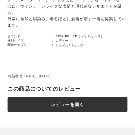
心に、ヴィンテージライクな表情と現代的なシルエットを融
合。
日常に自然と馴染み、着るほどに愛着が増す一着を提案してい
ます。
ブランド
REMI RELIEF（レミ レリーフ）
性別タイプ
レディース
関連カテゴリ
トップス
＞
Tシャツ
商品番号
RN31393145
この商品についてのレビュー
レビューを書く