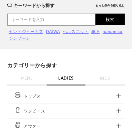
キーワードから探す
もっと条件を絞り込む
検索
セントジェームス
DAIWA
ヘルスニット
靴下
nanamica
シンゾーン
カテゴリーから探す
MENS
LADIES
KIDS
close
close
close
close
OFF WHITE
OFF WHITE
トップス
M
M
カートに入れる
カートに入れる
残りわずか
ワンピース
残りわずか
アウター
HEATHER GREY
HEATHER GREY
カラー