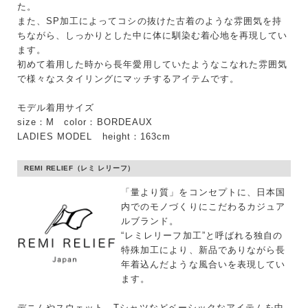
た。
また、SP加工によってコシの抜けた古着のような雰囲気を持
性別
ちながら、しっかりとした中に体に馴染む着心地を再現してい
ます。
MENS
LADIES
KIDS
初めて着用した時から長年愛用していたようなこなれた雰囲気
で様々なスタイリングにマッチするアイテムです。
カテゴリ
モデル着用サイズ
size：M color：BORDEAUX
LADIES MODEL height：163cm
サイズ
REMI RELIEF（レミ レリーフ）
「量より質」をコンセプトに、日本国
内でのモノづくりにこだわるカジュア
ブランド
ルブランド。
“レミレリーフ加工”と呼ばれる独自の
特殊加工により、新品でありながら長
年着込んだような風合いを表現してい
ます。
デニムやスウェット、Tシャツなどベーシックなアイテムを中