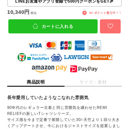
LINEお友達やアプリ登録で500円クーポンをGET🎉
10,340
税込
94
ポイント還元中！！
カートに入れる
商品説明
サイズ・素材
長年愛用していたようなこなれた雰囲気
90年代のレギュラー古着と同じ雰囲気を纏わせたREMI
RELIEFの新しいTシャツシリーズ。
キーワード
サイズ感を今まで定番で展開していた30/-天竺より１回り大き
くアップデートさせ、今におけるジャストサイズを提案しまし