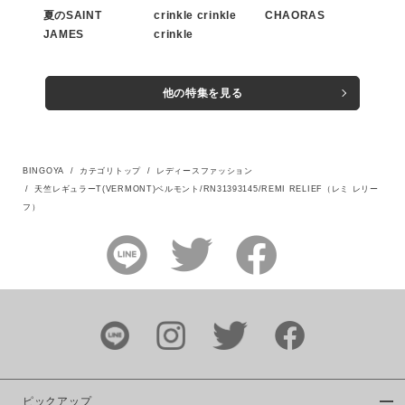
夏のSAINT
crinkle crinkle
CHAORAS
JAMES
crinkle
この条件で絞り込む
他の特集を見る
BINGOYA
カテゴリトップ
レディースファッション
天竺レギュラーT(VERMONT)ベルモント/RN31393145/REMI RELIEF（レミ レリー
フ）
ピックアップ