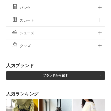
close
M
M
パンツ
カートに入れる
カートに入れる
残りわずか
残りわずか
スカート
BORDEAUX
BORDEAUX
M
シューズ
カートに入れる
M
残りわずか
カートに入れる
残りわずか
価格
グッズ
～
商品タイプ
人気ブランド
通常商品
予約商品
ブランドから探す
セール価格
WEB限定
在庫
人気ランキング
在庫あり
在庫なし含む