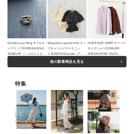
Double Loop Ring ダブルル
Wrapcami Layered Knit ラッ
OVER SIZE SHIRT オーバー
ープリング/XOR024/XOLO
プキャミレイヤードニッ
サイズシャツ/COM-26F-
JEWELRY（ショロジュエリ
ト/62620503/anuke（アン
SH03/SOPHIE TALKS
ー）
17,600円（税込）
ヌーク）
16,500円（税込）
ABOUT THE WEATHER（ソ
23,100円（税込）
他の新着商品を見る
フィートークスアバウトザウ
ェザー）
特集