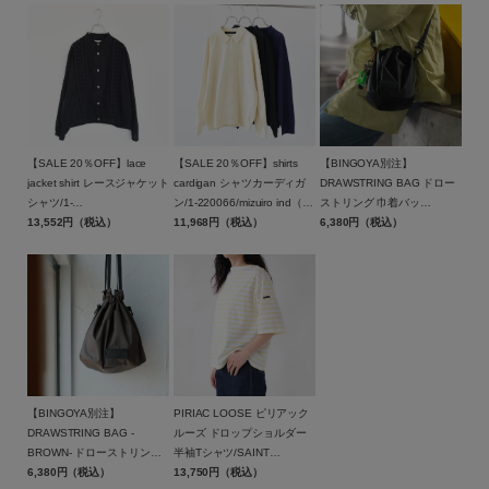
【SALE 20％OFF】lace
【SALE 20％OFF】shirts
【BINGOYA別注】
jacket shirt レースジャケット
cardigan シャツカーディガ
DRAWSTRING BAG ドロー
シャツ/1-
ン/1-220066/mizuiro ind（ミ
ストリング 巾着バッ
730156/MidiUmi（ミディウ
13,552円（税込）
ズイロインド）【返品交換不
11,968円（税込）
グ/BAICYCLON by
6,380円（税込）
ミ）【返品交換不可】
可】
Bagjack(バイシクロン バイ
バッグジャック)【メール便1
点可能】
【BINGOYA別注】
PIRIAC LOOSE ピリアック
DRAWSTRING BAG -
ルーズ ドロップショルダー
BROWN- ドローストリング
半袖Tシャツ/SAINT
巾着バッグ ブラウン/BCL-
6,380円（税込）
JAMES(セントジェームス)
13,750円（税込）