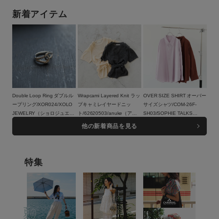
95BGY-BR/BAICYCLON by
Bagjack(バイシクロン バイ
新着アイテム
バッグジャック)【メール便1
点まで可能】
Double Loop Ring ダブルル
Wrapcami Layered Knit ラッ
OVER SIZE SHIRT オーバー
ープリング/XOR024/XOLO
プキャミレイヤードニッ
サイズシャツ/COM-26F-
JEWELRY（ショロジュエリ
ト/62620503/anuke（アン
SH03/SOPHIE TALKS
ー）
17,600円（税込）
ヌーク）
16,500円（税込）
ABOUT THE WEATHER（ソ
23,100円（税込）
他の新着商品を見る
フィートークスアバウトザウ
ェザー）
特集