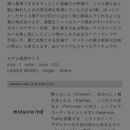
適に着用できるサラッとした肌触りが特徴で、シャリ感もあり
肌に触れたときの清涼感を体感していただける1枚。ゆったり
としたサイズ感ですが広がりはなく体に馴染んでくれるような
着心地があります。清楚なシャツカラーで留めやすいフロント
ボタンのデザイン仕様。落ち着きのある明るいアイボリーとブ
キーワード
ルーを差し色にしたどこか懐かしさのあるカーディガンです。
手洗い可。夏に活用できる長袖で、クーラーの寒さ対策や日焼
け防止にも役立ちます。ありそうでなさそうなアイテムです。
性別
モデル着用サイズ
MENS
LADIES
KIDS
size：f color：ivory（12）
LADIES MODEL height：163cm
カテゴリ
mizuiro ind（ミズイロインド）
飾らない人（Simple）、自分らしく服
を楽しむ人（Ageing）、こだわりのあ
サイズ
る人（Personal）に向け、シンプルで
コーディネイトしやすいJapanese
Tradを提案する「ミズイロインド」。
デザイナーが子供の頃から好きなカラ