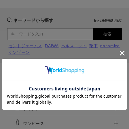
キーワードから探す
もっと条件を絞り込む
close
close
close
close
検索
ivory（12）
ivory（12）
セントジェームス
DAIWA
ヘルスニット
靴下
nanamica
f
f
カートに入れる
カートに入れる
残りわずか
残りわずか
シンゾーン
l.blue（30）
l.blue（30）
カラー
close
カテゴリーから探す
f
f
カートに入れる
カートに入れる
残りわずか
残りわずか
MENS
LADIES
KIDS
black（99）
black（99）
トップス
f
カートに入れる
f
残りわずか
カートに入れる
残りわずか
価格
ワンピース
～