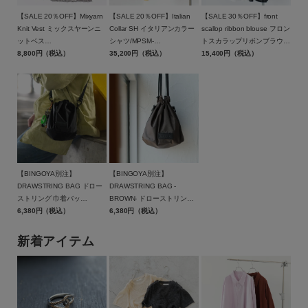
【SALE 20％OFF】Mixyarn
【SALE 20％OFF】Italian
【SALE 30％OFF】front
Knit Vest ミックスヤーンニ
Collar SH イタリアンカラー
scallop ribbon blouse フロン
ットベス
シャツ/MPSM-
トスカラップリボンブラウ
ト/62610519/anuke（アン
8,800円（税込）
2004S/Marvine Pontiak Shirt
35,200円（税込）
ス/CC-4009/Crinkle Crinkle
15,400円（税込）
ヌーク）【返品交換不可】
Makers【返品交換不可】
Crinkle（クリンクルクリンク
ルクリンクル）【返品交換不
可】
【BINGOYA別注】
【BINGOYA別注】
DRAWSTRING BAG ドロー
DRAWSTRING BAG -
ストリング 巾着バッ
BROWN- ドローストリング
グ/BAICYCLON by
6,380円（税込）
巾着バッグ ブラウン/BCL-
6,380円（税込）
Bagjack(バイシクロン バイ
95BGY-BR/BAICYCLON by
バッグジャック)【メール便1
Bagjack(バイシクロン バイ
新着アイテム
点可能】
バッグジャック)【メール便1
点まで可能】