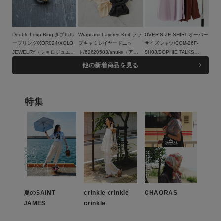
Double Loop Ring ダブルル
Wrapcami Layered Knit ラッ
OVER SIZE SHIRT オーバー
ープリング/XOR024/XOLO
プキャミレイヤードニッ
サイズシャツ/COM-26F-
JEWELRY（ショロジュエリ
ト/62620503/anuke（アン
SH03/SOPHIE TALKS
ー）
17,600円（税込）
ヌーク）
16,500円（税込）
ABOUT THE WEATHER（ソ
23,100円（税込）
他の新着商品を見る
フィートークスアバウトザウ
ェザー）
特集
この条件で絞り込む
夏のSAINT
crinkle crinkle
CHAORAS
JAMES
crinkle