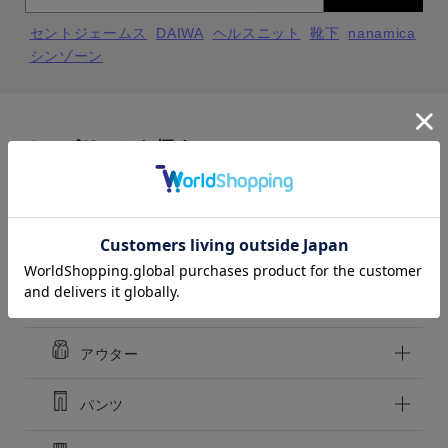
セントジェームス
DAIWA
ヘルスニット
靴下
nanamica
シンゾーン
close
close
close
close
（BRN）ブラウン
（BRN）ブラウン
カテゴリーから探す
f
f
カートに入れる
カートに入れる
残りわずか
残りわずか
カラー
MENS
LADIES
KIDS
close
（BLK）ブラック
（BLK）ブラック
トップス
f
f
カートに入れる
残りわずか
カートに入れる
残りわずか
ワンピース
価格
アウター
～
パンツ
商品タイプ