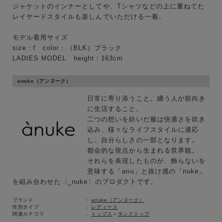
ジャケットのインナーとしてや、Tシャツなどの上に重ねてた
レイヤードスタイルも楽しんでいただける一着。
キーワード
モデル着用サイズ
size：f color：（BLK）ブラック
LADIES MODEL height：163cm
性別
anuke（アンヌーク）
MENS
LADIES
KIDS
日常に寄り添うこと。纏う人が前向き
に生活すること。
カテゴリ
二つの想いを紡いだ服は快適さを吹き
込み、様々なライフスタイルに適応
し、自分らしさの一部となります。
都会的な視点から生まれる世界観。
それらを表現したものが、飾らないを
サイズ
意味する「anu」と抜け感の「nuke」
を組み合わせた〈_nuke〉のプロダクトです。
ブランド
anuke（アンヌーク）
ブランド
性別タイプ
レディース
関連カテゴリ
トップス
＞
タンクトップ