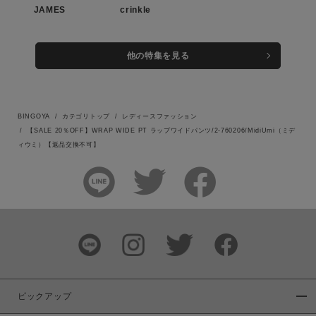
JAMES
crinkle
この条件で絞り込む
他の特集を見る
BINGOYA
カテゴリトップ
レディースファッション
【SALE 20％OFF】WRAP WIDE PT ラップワイドパンツ/2-760206/MidiUmi（ミデ
ィウミ）【返品交換不可】
ピックアップ