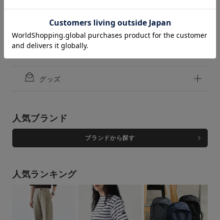
パンツ
navy（77）
navy（77）
スカート
f
f
カートに入れる
残りわずか
カートに入れる
残りわずか
シューズ
価格
グッズ
～
商品タイプ
人気ブランド
通常商品
予約商品
ブランドから探す
セール価格
WEB限定
人気ランキング
在庫
在庫あり
在庫なし含む