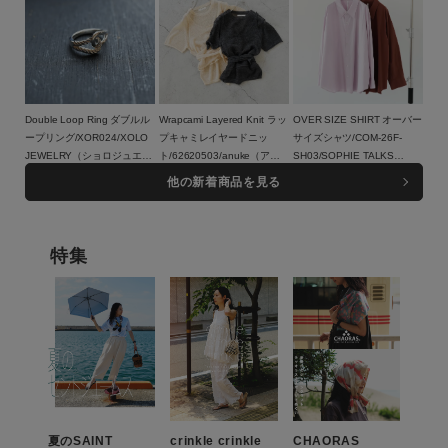
Double Loop Ring ダブルル
Wrapcami Layered Knit ラッ
OVER SIZE SHIRT オーバー
ープリング/XOR024/XOLO
プキャミレイヤードニッ
サイズシャツ/COM-26F-
JEWELRY（ショロジュエリ
ト/62620503/anuke（アン
SH03/SOPHIE TALKS
ー）
17,600円（税込）
ヌーク）
16,500円（税込）
ABOUT THE WEATHER（ソ
23,100円（税込）
他の新着商品を見る
フィートークスアバウトザウ
ェザー）
特集
夏のSAINT
crinkle crinkle
CHAORAS