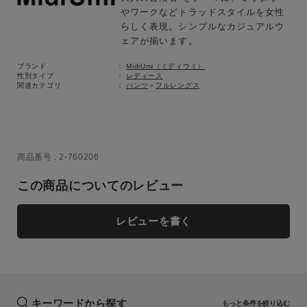
やワークなどトラッドスタイルを女性
らしく表現。シンプルなカジュアルウ
ェアが揃います。
ブランド
MidiUmi（ミディウミ）
性別タイプ
レディース
関連カテゴリ
パンツ
＞
フルレングス
商品番号
2-760206
この商品についてのレビュー
レビューを書く
キーワードから探す
もっと条件を絞り込む