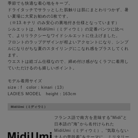
季節でも快適な着心地をキープ。
ドライタッチでサラッとした肌触りは肌にまとわりつかず、暑
性別
い夏場に大変お勧めの1枚です。
MENS
LADIES
KIDS
（※13.キナリ のみ安心の裏地付き仕様となっています）
シルエットは、MidiUmi（ミディウミ）の定番パンツに比べ
て、よりリラクシーなワイドシルエットに仕上げました。
カテゴリ
フロントのラップデザインが程よいアクセントになり、シンプ
ルになりがちな夏のスタイリングにこなれ感をプラスしてくれ
ます。
ウエストは総ゴム仕様なので、締め付け感がなくラフに着用し
サイズ
ていただけるのも嬉しいポイント。
モデル着用サイズ
size：f color：kinari（13）
LADIES MODEL height：163cm
ブランド
MidiUmi（ミディウミ）
フランス語で南方を意味する"Midi"と
日本語の"海"から名付けられた
MidiUmi（ミディウミ）。“気取らない
大人の普段着”をテーマに、ミリタリー