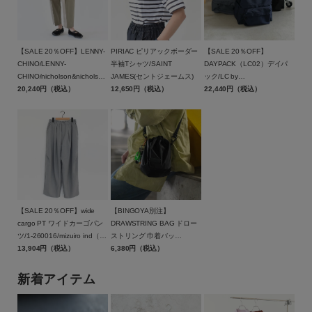
【SALE 20％OFF】LENNY-
PIRIAC ピリアックボーダー
【SALE 20％OFF】
CHINO/LENNY-
半袖Tシャツ/SAINT
DAYPACK（LC02）デイパ
CHINO/nicholson&nicholson
JAMES(セントジェームス)
ック/LC by
（ニコルソンアンドニコルソ
20,240円（税込）
12,650円（税込）
LOWERCASE（エルシー バ
22,440円（税込）
ン）【返品交換不可】
イ ロウワーケース）【返品
交換不可】
【SALE 20％OFF】wide
【BINGOYA別注】
cargo PT ワイドカーゴパン
DRAWSTRING BAG ドロー
ツ/1-260016/mizuiro ind（ミ
ストリング 巾着バッ
ズイロインド）【返品交換不
13,904円（税込）
グ/BAICYCLON by
6,380円（税込）
可】
Bagjack(バイシクロン バイ
バッグジャック)【メール便1
新着アイテム
点可能】