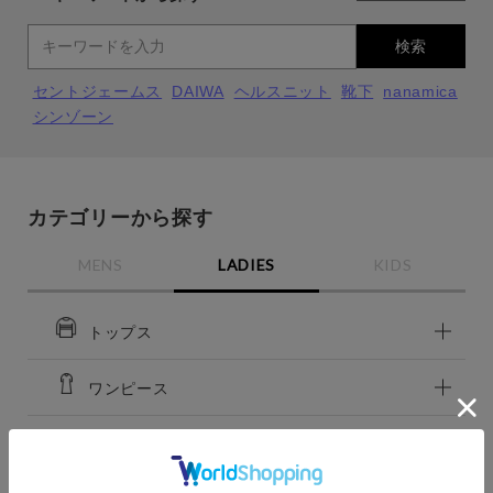
検索
セントジェームス
DAIWA
ヘルスニット
靴下
nanamica
シンゾーン
カテゴリーから探す
MENS
LADIES
KIDS
トップス
close
close
close
close
ワンピース
kinari（13）
kinari（13）
アウター
f
f
再入荷お知らせ
再入荷お知らせ
在庫切れ
在庫切れ
カラー
close