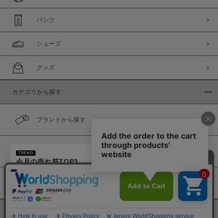
パンツ
シューズ
グッズ
カテゴリから探す
ブランドから探す
×
カラーから探す
TREND
今月の売れ筋TOP3
1
ドローストリング 巾着バッグ
履き比べ可能商品
2
ドローストリング 巾着バッグ -BROWN
3
PIRIAC LOOSE
ランキングをすべて見る
©
BINGOYA Co,.Ltd.