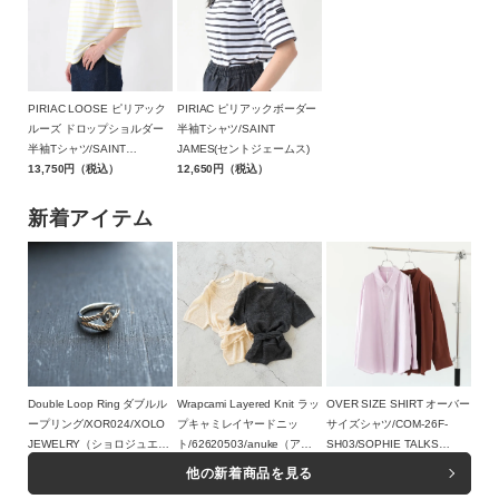
PIRIAC LOOSE ピリアック
PIRIAC ピリアックボーダー
ルーズ ドロップショルダー
半袖Tシャツ/SAINT
半袖Tシャツ/SAINT
JAMES(セントジェームス)
JAMES(セントジェームス)
13,750円（税込）
12,650円（税込）
新着アイテム
Double Loop Ring ダブルル
Wrapcami Layered Knit ラッ
OVER SIZE SHIRT オーバー
ープリング/XOR024/XOLO
プキャミレイヤードニッ
サイズシャツ/COM-26F-
JEWELRY（ショロジュエリ
ト/62620503/anuke（アン
SH03/SOPHIE TALKS
ー）
17,600円（税込）
ヌーク）
16,500円（税込）
ABOUT THE WEATHER（ソ
23,100円（税込）
他の新着商品を見る
フィートークスアバウトザウ