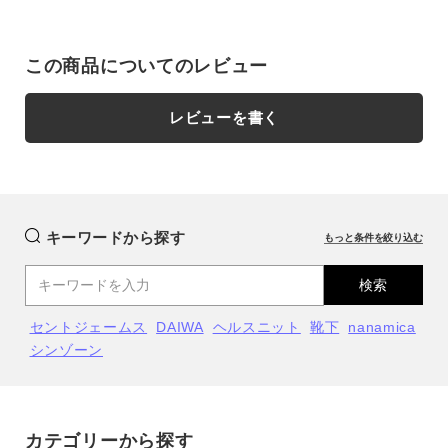
この商品についてのレビュー
レビューを書く
close
close
close
close
キーワードから探す
もっと条件を絞り込む
off white(11)
off white(11)
検索
2
2
カートに入れる
カートに入れる
残りわずか
残りわずか
セントジェームス
DAIWA
ヘルスニット
靴下
nanamica
カラー
close
シンゾーン
navy（77）
navy（77）
2
2
カートに入れる
残りわずか
カートに入れる
残りわずか
カテゴリーから探す