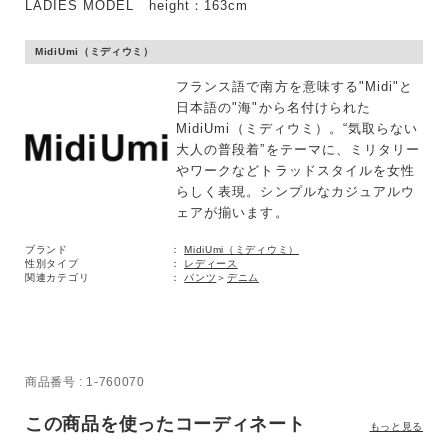
LADIES MODEL height：163cm
ブランド
MidiUmi（ミディウミ）
フランス語で南方を意味する"Midi"と
日本語の"海"から名付けられた
MidiUmi（ミディウミ）。“気取らない
大人の普段着”をテーマに、ミリタリー
やワークなどトラッドスタイルを女性
らしく表現。シンプルなカジュアルウ
ェアが揃います。
ブランド
MidiUmi（ミディウミ）
性別タイプ
レディース
関連カテゴリ
パンツ
＞
デニム
商品番号
1-760070
この商品を使ったコーディネート
もっと見る