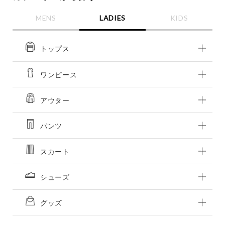
MENS
LADIES
KIDS
価格
～
トップス
商品タイプ
ワンピース
通常商品
予約商品
セール価格
WEB限定
アウター
パンツ
在庫
在庫あり
在庫なし含む
スカート
シューズ
グッズ