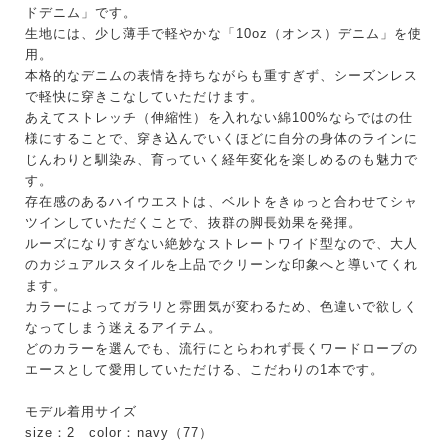
ドデニム」です。
生地には、少し薄手で軽やかな「10oz（オンス）デニム」を使
用。
本格的なデニムの表情を持ちながらも重すぎず、シーズンレス
で軽快に穿きこなしていただけます。
あえてストレッチ（伸縮性）を入れない綿100%ならではの仕
様にすることで、穿き込んでいくほどに自分の身体のラインに
キーワード
じんわりと馴染み、育っていく経年変化を楽しめるのも魅力で
す。
存在感のあるハイウエストは、ベルトをきゅっと合わせてシャ
ツインしていただくことで、抜群の脚長効果を発揮。
性別
ルーズになりすぎない絶妙なストレートワイド型なので、大人
MENS
LADIES
KIDS
のカジュアルスタイルを上品でクリーンな印象へと導いてくれ
ます。
カラーによってガラリと雰囲気が変わるため、色違いで欲しく
カテゴリ
なってしまう迷えるアイテム。
どのカラーを選んでも、流行にとらわれず長くワードローブの
エースとして愛用していただける、こだわりの1本です。
サイズ
モデル着用サイズ
size：2 color：navy（77）