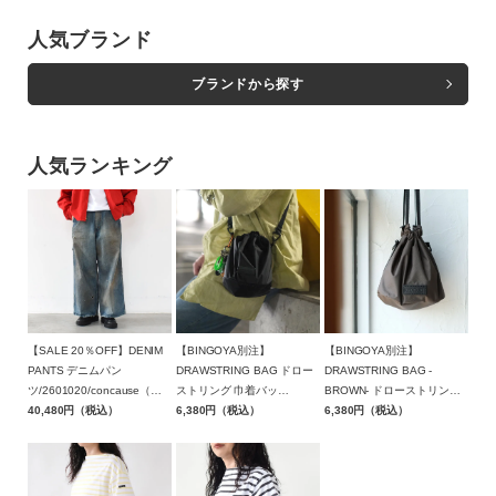
人気ブランド
ブランドから探す
人気ランキング
【SALE 20％OFF】DENIM
【BINGOYA別注】
【BINGOYA別注】
PANTS デニムパン
DRAWSTRING BAG ドロー
DRAWSTRING BAG -
ツ/2601020/concause（コ
ストリング 巾着バッ
BROWN- ドローストリング
ンコース）【返品交換不可】
40,480円（税込）
グ/BAICYCLON by
6,380円（税込）
巾着バッグ ブラウン/BCL-
6,380円（税込）
Bagjack(バイシクロン バイ
95BGY-BR/BAICYCLON by
バッグジャック)【メール便1
Bagjack(バイシクロン バイ
点可能】
バッグジャック)【メール便1
点まで可能】