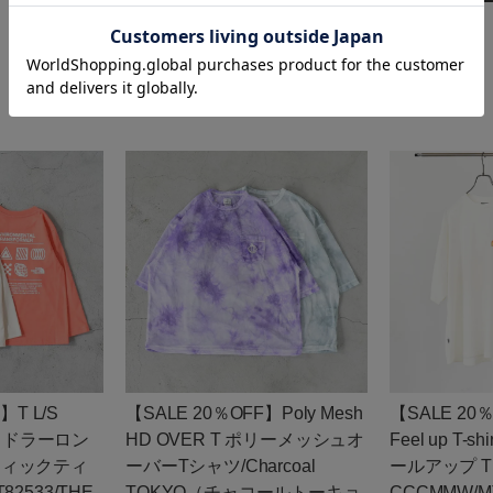
O
130
カー
残りわずか
140
再入荷
在庫切れ
150
カー
残りわずか
】T L/S
【SALE 20％OFF】Poly Mesh
【SALE 20
E トドラーロン
HD OVER T ポリーメッシュオ
Feel up T-
フィックティ
ーバーTシャツ/Charcoal
ールアップ 
2533/THE
TOKYO（チャコールトーキョ
CCCMMW/M