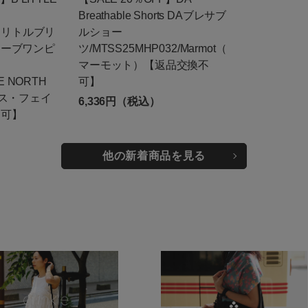
Breathable Shorts DAブレサブ
S リトルブリ
ルショー
リーブワンピ
ツ/MTSS25MHP032/Marmot（
マーモット）【返品交換不
E NORTH
可】
ース・フェイ
6,336円（税込）
不可】
他の新着商品を見る