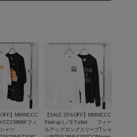
トに入れる
お知らせ
トに入れる
％OFF】MMWCCC
【SALE 20％OFF】MMWCCC
shirt CCCMMW フィ
Feel up L／S T-shirt フィー
Tシャツ
ルアップ ロングスリーブTシャ
TSS26MST304C
ツ/MTSS26MLS302CC/Marmo