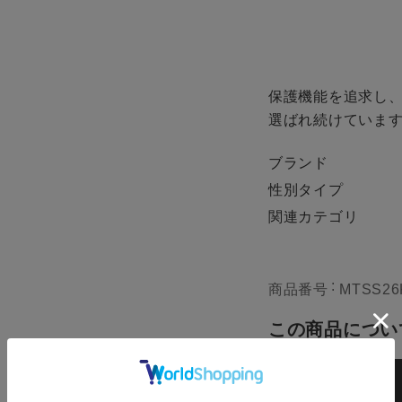
保護機能を追求し
ze
選ばれ続けていま
ブランド
E
性別タイプ
130
カー
関連カテゴリ
残りわずか
140
商品番号
MTSS26
再入荷
在庫切れ
この商品につい
150
カー
残りわずか