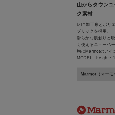
山からタウンユ
ク素材
DTY加工糸とポリ
ブリックを採用。
滑らかな肌触りと
く使えるニューベ
胸にMarmotの
MODEL height：1
Marmot（マー