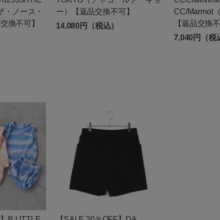
E（ザ・ノース・
ー）【返品交換不可】
CC/Marm
品交換不可】
【返品交換
14,080円（税込）
7,040円（
】B LITTLE
【SALE 20％OFF】DA