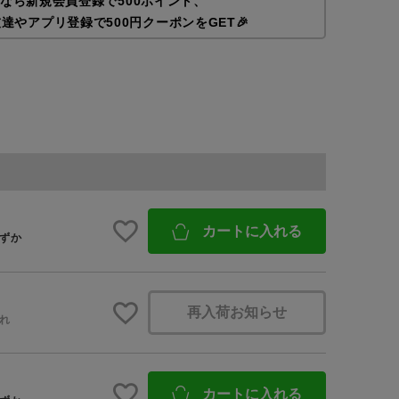
なら新規会員登録で500ポイント、
友達やアプリ登録で500円クーポンをGET🎉
予約商品
BINGOYAについて
WEB限定
店舗一覧
会社概要
採用情報
在庫なし含む
カートに入れる
ずか
ギフトカード
再入荷お知らせ
れ
カートに入れる