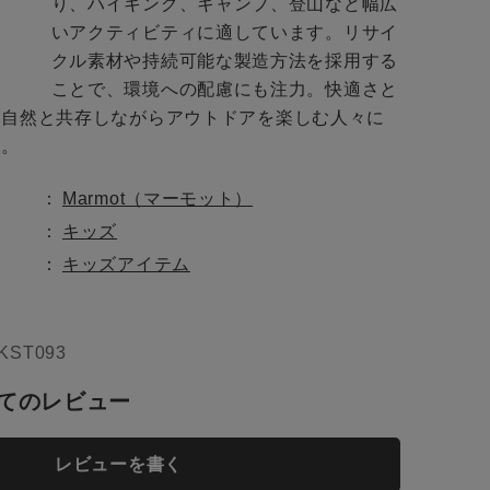
り、ハイキング、キャンプ、登山など幅広
いアクティビティに適しています。リサイ
クル素材や持続可能な製造方法を採用する
close
ことで、環境への配慮にも注力。快適さと
、自然と共存しながらアウトドアを楽しむ人々に
close
close
す。
Marmot（マーモット）
キッズ
トに入れる
キッズアイテム
KST093
お知らせ
てのレビュー
トに入れる
レビューを書く