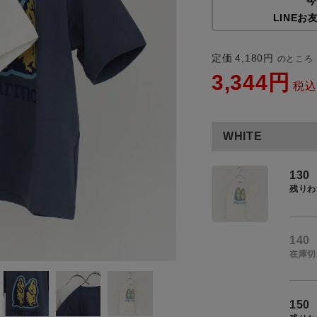
今
LINEお
商品タイプ
通常商品
定価
4,180
のところ
3,344
アイテムを探す
税込
セール価格
条件絞り込み検索
WHITE
カテゴリから探す
在庫
スタイリングから探す
130
在庫あり
残りわ
ブランドから探す
WEB限定アイテムを探す
140
履き比べ可能商品から探す
在庫切
この条件で絞り込む
お知らせ・ご利用ガイド
150