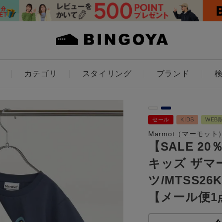
カテゴリ
スタイリング
ブランド
カラー
セール
KIDS
WEB
Marmot（マーモット
【SALE 20％O
キッズ ザマ
ES
KIDS
ツ/MTSS26
価格
【メール便1
～