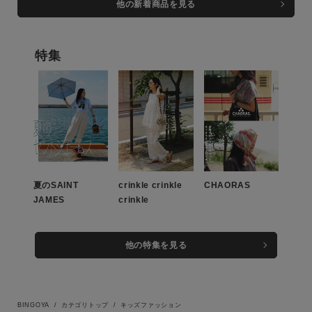
他の新着商品を見る
NORTH FACE（ザ・ノー
ー【返品交換不可】
スリーブティ
ス・フェイス）【返品交換不
ー/NT32667/THE NORTH
可】
FACE（ザ・ノース・フェイ
ス）【返品交換不可】
特集
この条件で絞り込む
夏のSAINT
crinkle crinkle
CHAORAS
JAMES
crinkle
他の特集を見る
BINGOYA
カテゴリトップ
キッズファッション