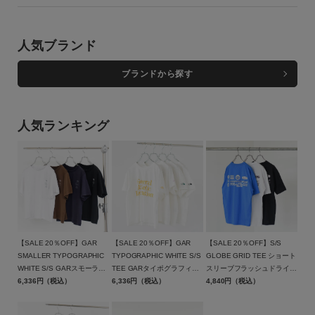
人気ブランド
ブランドから探す
人気ランキング
【SALE 20％OFF】GAR
【SALE 20％OFF】GAR
【SALE 20％OFF】S/S
SMALLER TYPOGRAPHIC
TYPOGRAPHIC WHITE S/S
GLOBE GRID TEE ショート
WHITE S/S GARスモーラー
TEE GARタイポグラフィッ
スリーブフラッシュドライグ
タイポグラフィックショート
6,336円（税込）
クホワイトショートスリーブ
6,336円（税込）
ローブグリッドコットンティ
4,840円（税込）
スリーブティ
ティー/NT32666/THE
ー/THE NORTH FACE（ザ・
ー/NT32667/THE NORTH
NORTH FACE（ザ・ノー
ノース・フェイス）【返品交