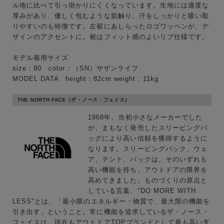
ル地に比べて引っ掛かりにくくなっています。生地には適度な
厚みがあり、優しく包むような肌触り。汗をしっかりと吸い取
りやすいのも特徴です。左裾にあしらったロゴワッペンが、デ
ザインのアクセントに。裾はフィット感のよいリブ仕様です。
モデル着用サイズ
size：90 color：（SN）サザンライフ
MODEL DATA height：82cm weight : 11kg
キーワード
THE NORTH FACE（ザ・ノース・フェイス）
1968年、当初小さなメーカーでした
性別
が、まもなく発売したスリーピングバ
MENS
LADIES
KIDS
ッグにより高い信頼を獲得するように
なります。スリーピングバック、ウェ
ア、テント、パックは、そのいずれも
カテゴリ
高い機能を持ち、アウトドアの限界を
高めてきました。ものづくりの原点と
している言葉、"DO MORE WITH
LESS"とは、「最小限のエネルギー・物質で、最大限の機能を
サイズ
引き出す」ということ。常に機能を追求しているザ・ノース・
フェイスは、現在もアウトドアTOPブランドとして最も高い支