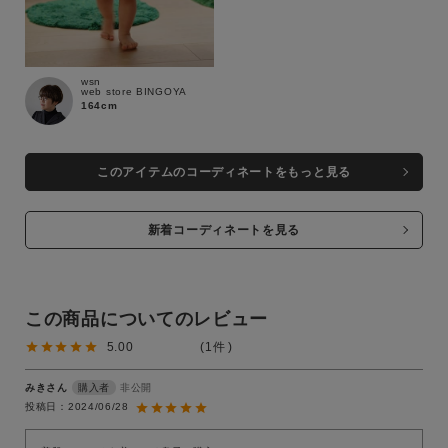
wsn
web store BINGOYA
164cm
このアイテムのコーディネートをもっと見る
新着コーディネートを見る
この商品についてのレビュー
5.00
1
みき
非公開
購入者
投稿日
2024/06/28
close
close
close
close