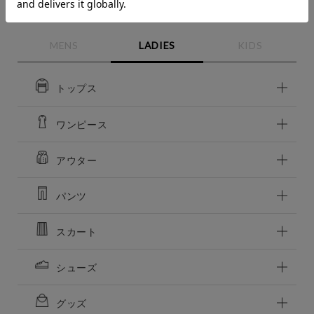
90
90
カテゴリーから探す
再入荷お知らせ
再入荷お知らせ
在庫切れ
在庫切れ
（GB）グリーンブルーリー
価格
MENS
LADIES
KIDS
（GB）グリーンブルーリー
～
70
再入荷お知らせ
70
在庫切れ
再入荷お知らせ
在庫切れ
トップス
商品タイプ
通常商品
予約商品
80
ワンピース
再入荷お知らせ
80
在庫切れ
再入荷お知らせ
在庫切れ
セール価格
WEB限定
アウター
90
再入荷お知らせ
90
在庫切れ
在庫
再入荷お知らせ
在庫切れ
パンツ
在庫あり
在庫なし含む
スカート
シューズ
グッズ