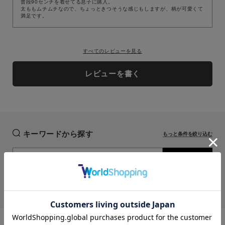
普段90センチを着せてる息子に購入。

太ももムチムチなので、ちょっときつそうな感じもしますが、柄が可愛くて
（DD）ドゥードルズ
（DD）ドゥードルズ
満足です。
70
70
再入荷お知らせ
再入荷お知らせ
在庫切れ
在庫切れ
すべてのレビューを見る
80
レビューを書く
80
再入荷お知らせ
再入荷お知らせ
在庫切れ
在庫切れ
90
90
再入荷お知らせ
再入荷お知らせ
在庫切れ
在庫切れ
キーワードから探す
（MK）メタルピンク
（MK）メタルピンク
もっと条件を絞り込む
70
70
検索
カートに入れる
カートに入れる
残りわずか
残りわずか
カラー
close
セントジェームス
DAIWA
ヘルスニット
靴下
nanamica
シンゾーン
80
80
再入荷お知らせ
再入荷お知らせ
在庫切れ
在庫切れ