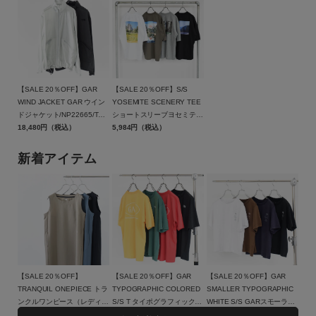
FACE（ザ・ノース・フェイ
ス・フェイス）【メール便1
換不可】
ス）【返品交換不可】
点まで可能】【返品交換不
可】
【SALE 20％OFF】GAR
【SALE 20％OFF】S/S
WIND JACKET GAR ウイン
YOSEMITE SCENERY TEE
ドジャケット/NP22665/THE
ショートスリーブヨセミテシ
NORTH FACE（ザ・ノー
18,480円（税込）
ーナリーティー（ユニセック
5,984円（税込）
ス・フェイス）【返品交換不
ス）/THE NORTH
可】
FACE（ザ・ノース・フェイ
新着アイテム
ス）【返品交換不可】
【SALE 20％OFF】
【SALE 20％OFF】GAR
【SALE 20％OFF】GAR
TRANQUIL ONEPIECE トラ
TYPOGRAPHIC COLORED
SMALLER TYPOGRAPHIC
ンクルワンピース（レディー
S/S T タイポグラフィックカ
WHITE S/S GARスモーラー
ス）/NTW12660/THE
14,960円（税込）
ラードショートスリーブティ
6,336円（税込）
タイポグラフィックショート
6,336円（税込）