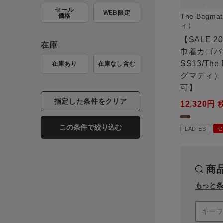
セール
WEB限定
価格
The Bagm
ィ）
【SALE 
在庫
巾着カゴバッ
SS13/The
在庫あり
在庫なし含む
グマティ）
可】
指定した条件をクリア
12,320
この条件で絞り込む
セ
LADIES
商
もっと条