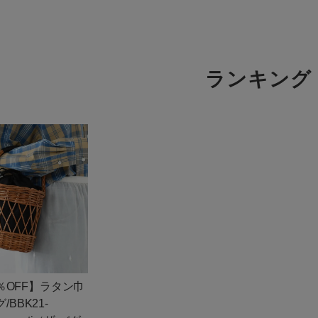
商品タイプ
通常商品
ランキング
アイテムを探す
セール価格
条件絞り込み検索
カテゴリから探す
在庫
スタイリングから探す
在庫あり
ブランドから探す
WEB限定アイテムを探す
履き比べ可能商品から探す
この条件で絞り込む
0％OFF】ラタン巾
お知らせ・ご利用ガイド
BBK21-