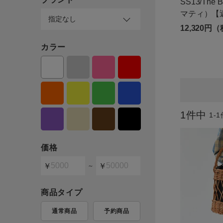
SS13/The 
ログイン / マイページ
マティ）【
12,320円
お気に入りアイテム
カラー
注文履歴
新規会員登録
1
件中
1
-
1
価格
～
商品タイプ
通常商品
予約商品