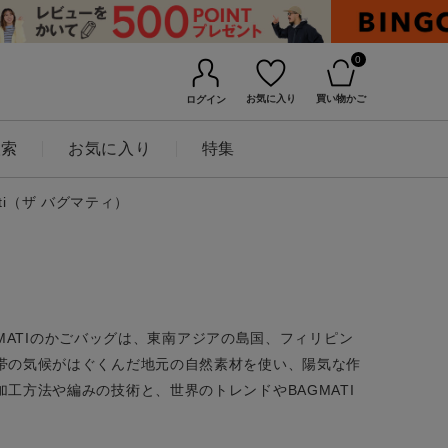
0
お気に入り
買い物かご
ログイン
検索
お気に入り
特集
ati（ザ バグマティ）
AGMATIのかごバッグは、東南アジアの島国、フィリピン
帯の気候がはぐくんだ地元の自然素材を使い、陽気な作
工方法や編みの技術と、世界のトレンドやBAGMATI