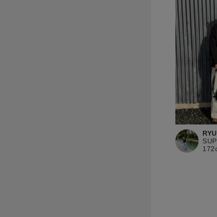
RYU
SU
172