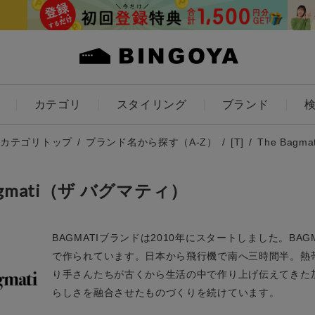
カテゴリ
スタイリング
ブランド
カラー
カテゴリトップ
ブランド名から探す（A-Z）
[T]
The Bagm
Bagmati（ザ バグマティ）
BAGMATIブランドは2010年にスタートしました。B
ES
KIDS
で作られています。日本から飛行機で南へ三時間半。熱
価格
り手さんたちが古くから生活の中で作り上げ伝えてきた加
らしさを融合させたものづくりを続けています。
～