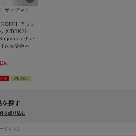
ati（ザ バグマテ
20％OFF】ラタン
グ/BBK21-
 Bagmati（ザ バ
【返品交換不
税込
ール
WEB限定
品を探す
件を絞り込む