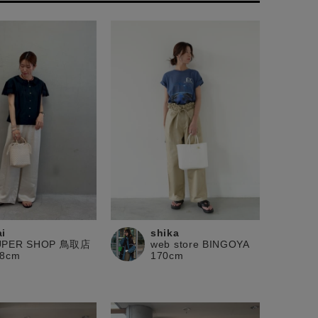
i
shika
UPER SHOP 鳥取店
web store BINGOYA
58cm
170cm