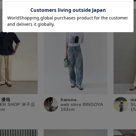
 優哉
haruna
ma
PER SHOP 米子店
web store BINGOYA
S
cm
163cm
1