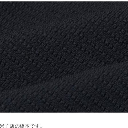
商品タイプ
通常商品
アイテムを探す
セール価格
条件絞り込み検索
カテゴリから探す
在庫
スタイリングから探す
在庫あり
ブランドから探す
WEB限定アイテムを探す
履き比べ可能商品から探す
この条件で絞り込む
お知らせ・ご利用ガイド
 米子店の橋本です。