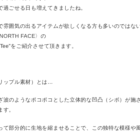
お知らせ
で過ごせる日も増えてきましたね。
ご利用ガイド
で雰囲気の出るアイテムが欲しくなる方も多いのではな
ギフトラッピング
NORTH FACE〉の
お問い合わせ
Tee”をご紹介させて頂きます。
リップル素材）とは…
ざ波のようなポコポコとした立体的な凹凸（シボ）が施
ます。
って部分的に生地を縮ませることで、この独特な模様や