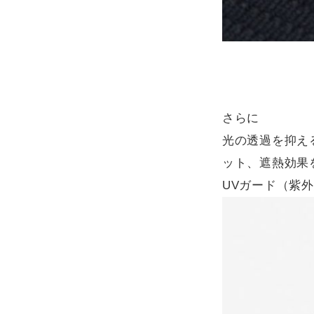
さらに
光の透過を抑え
ット、遮熱効果
UVガード（紫