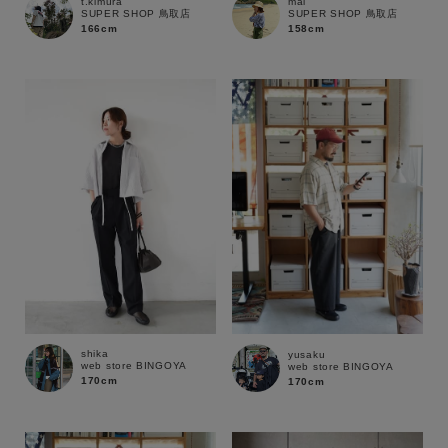
t.kimura
mai
SUPER SHOP 鳥取店
SUPER SHOP 鳥取店
166cm
158cm
shika
yusaku
web store BINGOYA
web store BINGOYA
170cm
170cm
キーワード