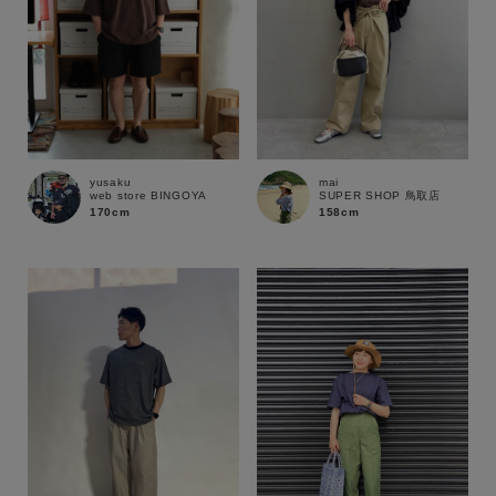
yusaku
mai
web store BINGOYA
SUPER SHOP 鳥取店
170cm
158cm