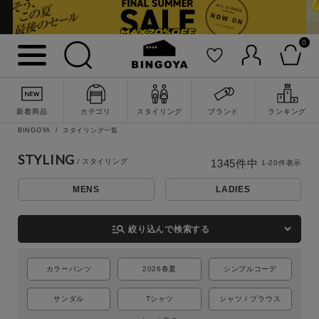
0
新着商品
カテゴリ
スタイリング
ブランド
ランキング
BINGOYA
スタイリング一覧
STYLING
1345
件中
1
-
20
件表示
MENS
LADIES
詳細検索
manage_search
絞り込んで検索する
カラーパンツ
2026春夏
シンプルコーデ
サンダル
Tシャツ
シャツ / ブラウス