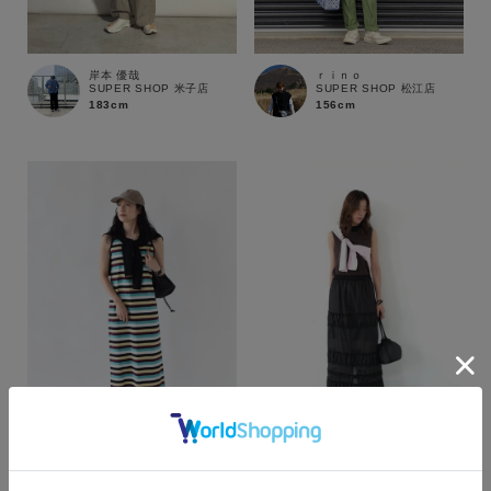
岸本 優哉
ｒｉｎｏ
SUPER SHOP 米子店
SUPER SHOP 松江店
183cm
156cm
カラー
haruna
shika
web store BINGOYA
web store BINGOYA