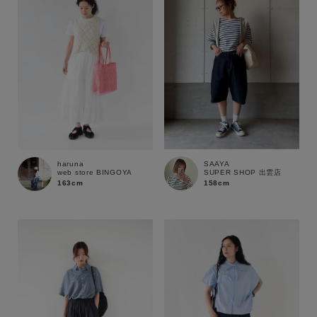
SAAYA
haruna
SUPER SHOP 出雲店
web store BINGOYA
158cm
163cm