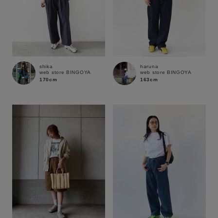
shika
haruna
web store BINGOYA
web store BINGOYA
170cm
163cm