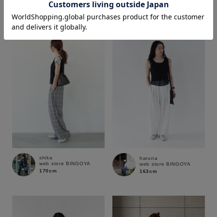
163cm
170cm
価格
～
商品タイプ
通常商品
予約商品
セール価格
WEB限定
在庫
shika
haruna
web store BINGOYA
web store BINGOYA
在庫あり
在庫なし含む
170cm
163cm