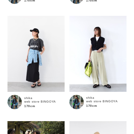
170cm
170cm
価格
～
商品タイプ
通常商品
予約商品
セール価格
WEB限定
在庫
shika
shika
web store BINGOYA
web store BINGOYA
在庫あり
在庫なし含む
170cm
170cm