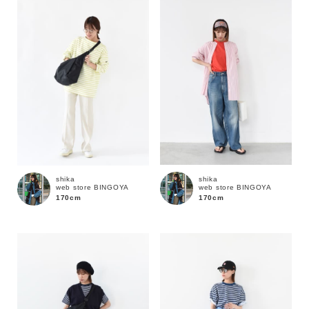
性別
MENS
LADIES
KIDS
カテゴリ
サイズ
shika
shika
web store BINGOYA
web store BINGOYA
ブランド
170cm
170cm