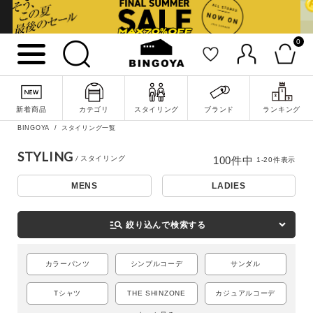
0
新着商品
カテゴリ
スタイリング
ブランド
ランキング
BINGOYA
スタイリング一覧
STYLING
100
件中
1
-
20
件表示
MENS
LADIES
詳細検索
manage_search
絞り込んで検索する
カラーパンツ
シンプルコーデ
サンダル
Tシャツ
THE SHINZONE
カジュアルコーデ