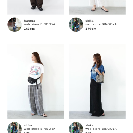
haruna
shika
web store BINGOYA
web store BINGOYA
163cm
170cm
カラー
shika
shika
web store BINGOYA
web store BINGOYA