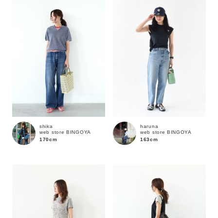
性別
MENS
LADIES
KIDS
カテゴリ
サイズ
shika
haruna
web store BINGOYA
web store BINGOYA
ブランド
170cm
163cm