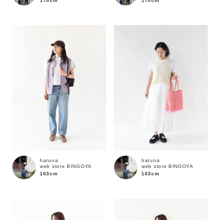
170cm
170cm
価格
～
商品タイプ
通常商品
予約商品
セール価格
WEB限定
在庫
haruna
haruna
web store BINGOYA
web store BINGOYA
在庫あり
在庫なし含む
163cm
163cm