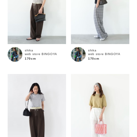
shika
shika
web store BINGOYA
web store BINGOYA
170cm
170cm