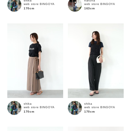
shika
haruna
web store BINGOYA
web store BINGOYA
170cm
163cm
shika
shika
web store BINGOYA
web store BINGOYA
170cm
170cm
キーワード