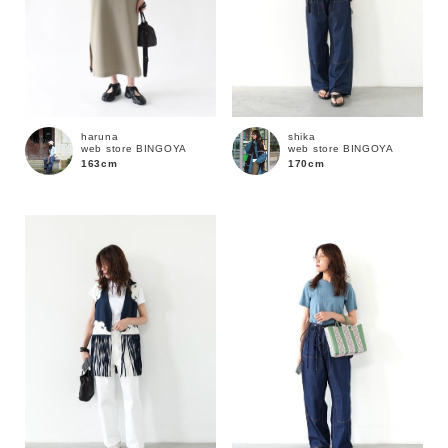
haruna
shika
web store BINGOYA
web store BINGOYA
163cm
170cm