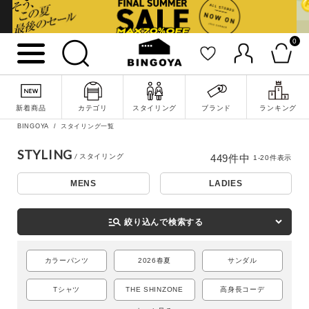
0
新着商品
カテゴリ
スタイリング
ブランド
ランキング
BINGOYA
スタイリング一覧
STYLING
449
件中
1
-
20
件表示
MENS
LADIES
詳細検索
manage_search
絞り込んで検索する
カラーパンツ
2026春夏
サンダル
Tシャツ
THE SHINZONE
高身長コーデ