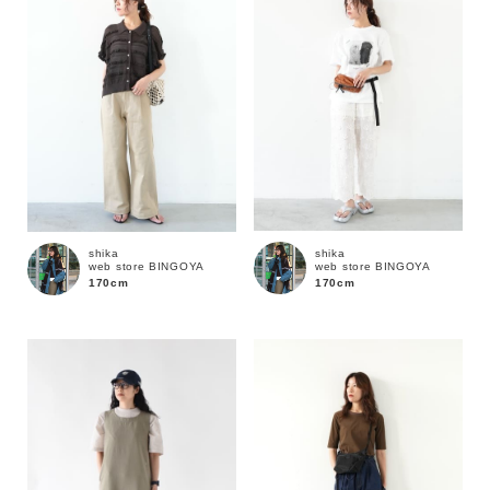
shika
shika
web store BINGOYA
web store BINGOYA
170cm
170cm