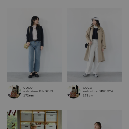
性別
MENS
LADIES
KIDS
カテゴリ
サイズ
ブランド
COCO
COCO
web store BINGOYA
web store BINGOYA
172cm
172cm