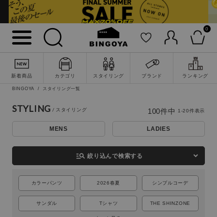
0
新着商品
カテゴリ
スタイリング
ブランド
ランキング
BINGOYA
スタイリング一覧
STYLING
100
件中
1
-
20
件表示
MENS
LADIES
詳細検索
manage_search
絞り込んで検索する
カラーパンツ
2026春夏
シンプルコーデ
サンダル
Tシャツ
THE SHINZONE