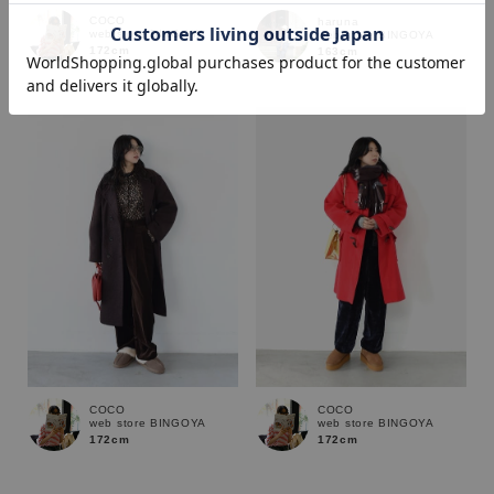
COCO
haruna
web store BINGOYA
web store BINGOYA
172cm
163cm
価格
～
商品タイプ
通常商品
予約商品
セール価格
WEB限定
在庫
COCO
COCO
在庫あり
在庫なし含む
web store BINGOYA
web store BINGOYA
172cm
172cm