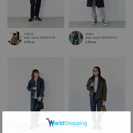
COCO
shika
web store BINGOYA
web store BINGOYA
172cm
170cm
カラー