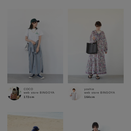
性別
MENS
LADIES
KIDS
カテゴリ
サイズ
ブランド
COCO
yoshie
web store BINGOYA
web store BINGOYA
172cm
164cm