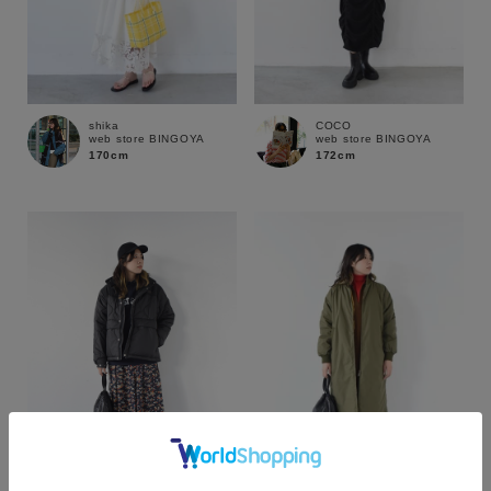
shika
COCO
web store BINGOYA
web store BINGOYA
170cm
172cm
カラー