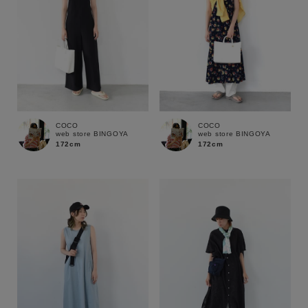
COCO
COCO
web store BINGOYA
web store BINGOYA
172cm
172cm