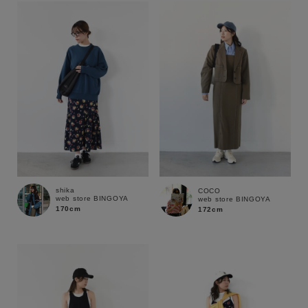
shika
COCO
web store BINGOYA
web store BINGOYA
170cm
172cm