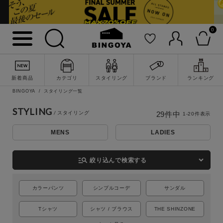
0
新着商品
カテゴリ
スタイリング
ブランド
ランキング
BINGOYA
スタイリング一覧
STYLING
29
件中
1
-
20
件表示
MENS
LADIES
詳細検索
manage_search
絞り込んで検索する
カラーパンツ
シンプルコーデ
サンダル
Tシャツ
シャツ / ブラウス
THE SHINZONE