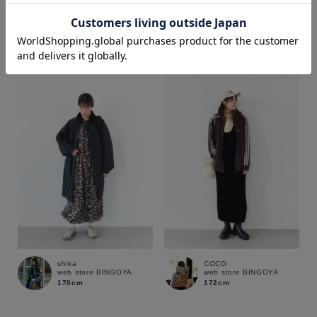
COCO
COCO
web store BINGOYA
web store BINGOYA
172cm
172cm
価格
～
商品タイプ
通常商品
予約商品
セール価格
WEB限定
在庫
shika
COCO
在庫あり
在庫なし含む
web store BINGOYA
web store BINGOYA
170cm
172cm