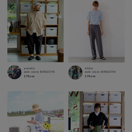
yusaku
shika
web store BINGOYA
web store BINGOYA
170cm
170cm