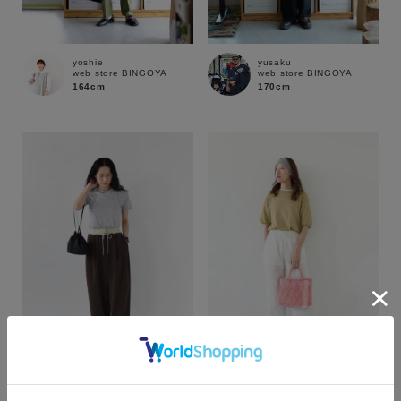
yoshie
yusaku
web store BINGOYA
web store BINGOYA
164cm
170cm
カラー
haruna
shika
web store BINGOYA
web store BINGOYA