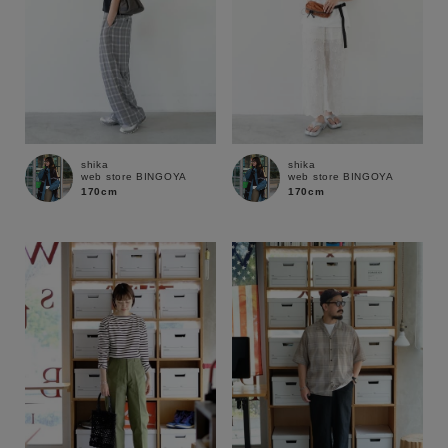
shika
shika
web store BINGOYA
web store BINGOYA
170cm
170cm