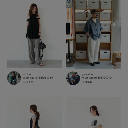
性別
MENS
LADIES
KIDS
カテゴリ
サイズ
shika
yusaku
web store BINGOYA
web store BINGOYA
ブランド
170cm
170cm