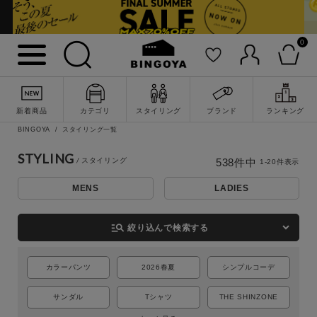
0
新着商品
カテゴリ
スタイリング
ブランド
ランキング
BINGOYA
スタイリング一覧
STYLING
538
件中
1
-
20
件表示
MENS
LADIES
詳細検索
manage_search
絞り込んで検索する
カラーパンツ
2026春夏
シンプルコーデ
サンダル
Tシャツ
THE SHINZONE