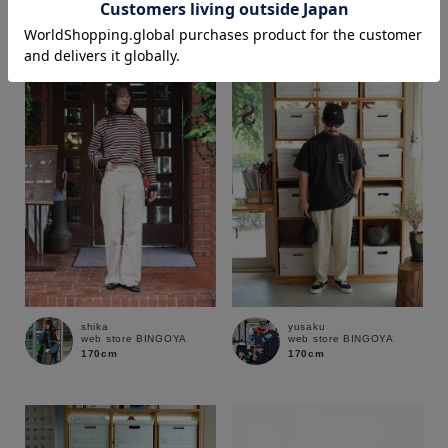
163cm
170cm
価格
～
商品タイプ
通常商品
予約商品
セール価格
WEB限定
在庫
shika
yusaku
web store BINGOYA
web store BINGOYA
在庫あり
在庫なし含む
170cm
170cm