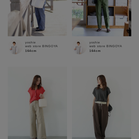
yoshie
yoshie
web store BINGOYA
web store BINGOYA
164cm
164cm