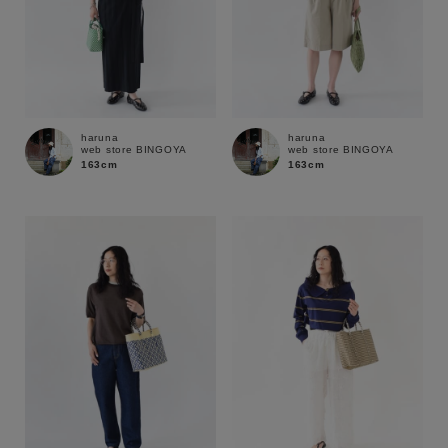
haruna
haruna
web store BINGOYA
web store BINGOYA
163cm
163cm