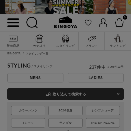
0
新着商品
カテゴリ
スタイリング
ブランド
ランキング
BINGOYA
スタイリング一覧
STYLING
237
件中
1
-
20
件表示
MENS
LADIES
詳細検索
manage_search
絞り込んで検索する
カラーパンツ
2026春夏
シンプルコーデ
Tシャツ
サンダル
THE SHINZONE