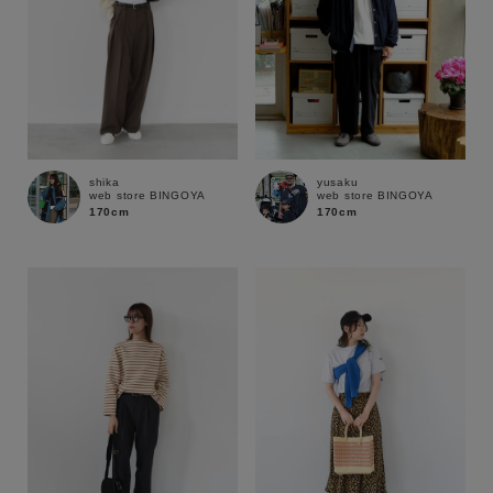
shika
yusaku
web store BINGOYA
web store BINGOYA
170cm
170cm