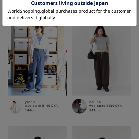
164cm
172cm
価格
～
商品タイプ
通常商品
予約商品
セール価格
WEB限定
在庫
yoshie
haruna
web store BINGOYA
web store BINGOYA
在庫あり
在庫なし含む
164cm
163cm