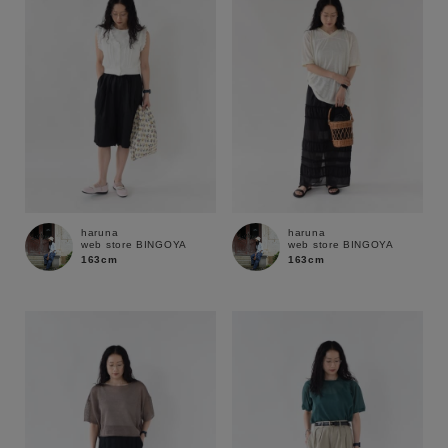
haruna
haruna
web store BINGOYA
web store BINGOYA
163cm
163cm