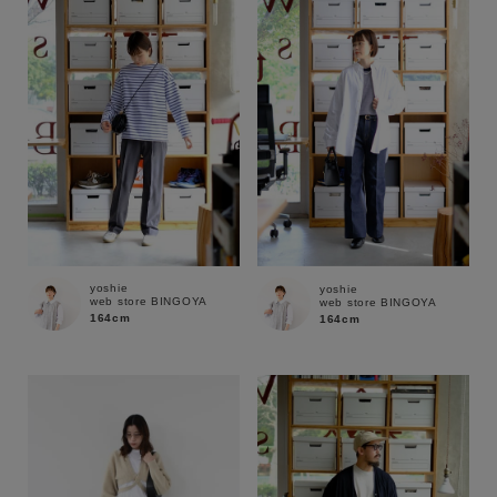
性別
MENS
LADIES
KIDS
カテゴリ
サイズ
yoshie
yoshie
web store BINGOYA
web store BINGOYA
ブランド
164cm
164cm