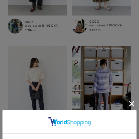
COCO
shika
web store BINGOYA
web store BINGOYA
172cm
170cm
カラー
yoshie
COCO
web store BINGOYA
web store BINGOYA