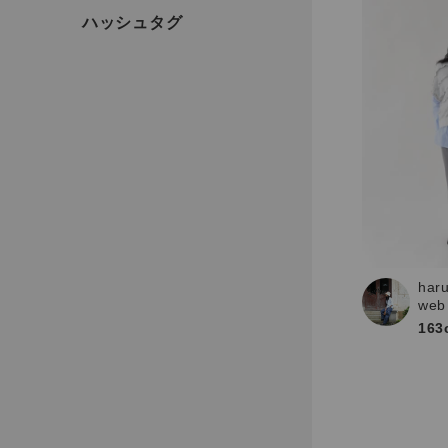
har
web
163