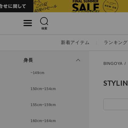
検索
詳細検索
新着アイテム
ランキング
キーワード
身長
BINGOYA
~149cm
STYLI
性別
150cm~154cm
MENS
LADI
155cm~159cm
カテゴリ
160cm~164cm