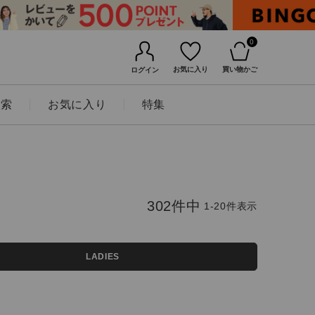
0
お気に入り
買い物かご
ログイン
検索
お気に入り
特集
302
件中
1
-
20
件表示
LADIES
BINGOYAについて