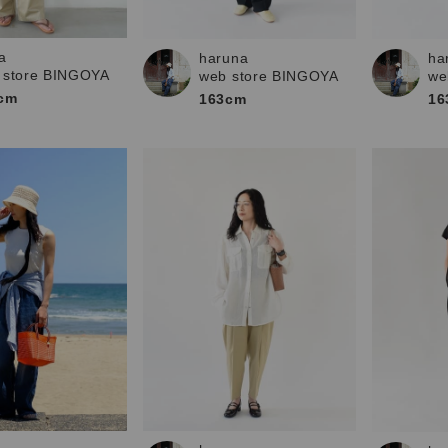
お問い合わせ
a
haruna
ha
 store BINGOYA
web store BINGOYA
we
cm
163cm
16