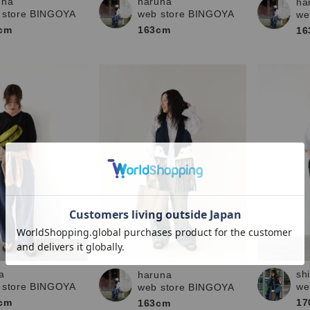
una
haruna
ha
 store BINGOYA
web store BINGOYA
we
cm
163cm
16
a
sh
haruna
 store BINGOYA
we
web store BINGOYA
cm
17
163cm