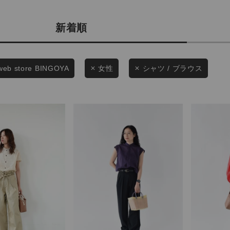
商品タイプ
条件絞り込み検索
新着順
通常商品
カテゴリから探す
スタイリングから探す
セール価格
web store BINGOYA
女性
シャツ / ブラウス
ブランドから探す
WEB限定アイテムを探す
在庫
履き比べ可能商品から探す
在庫あり
お知らせ・ご利用ガイド
お知らせ
この条件で絞り込む
ご利用ガイド
ギフトラッピング