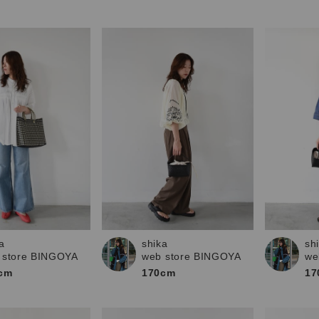
shika
a
sh
web store BINGOYA
 store BINGOYA
we
170cm
cm
17