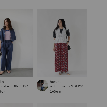
ika
haruna
b store BINGOYA
web store BINGOYA
0cm
163cm