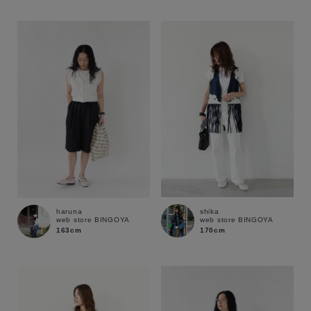
性別
MENS
LADIES
KIDS
カテゴリ
サイズ
ブランド
shika
haruna
web store BINGOYA
web store BINGOYA
170cm
163cm