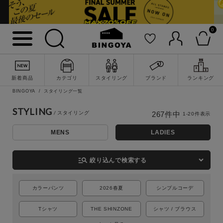
0
新着商品
カテゴリ
スタイリング
ブランド
ランキング
BINGOYA
スタイリング一覧
STYLING
267
件中
1
-
20
件表示
MENS
LADIES
詳細検索
manage_search
絞り込んで検索する
カラーパンツ
2026春夏
シンプルコーデ
Tシャツ
THE SHINZONE
シャツ / ブラウス