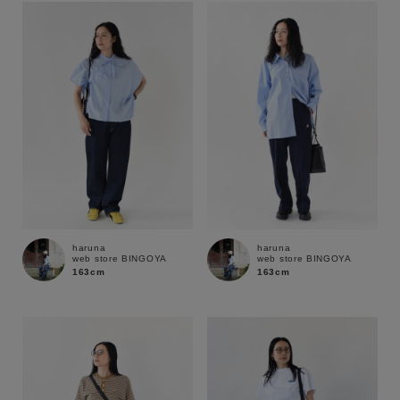
haruna
haruna
web store BINGOYA
web store BINGOYA
163cm
163cm