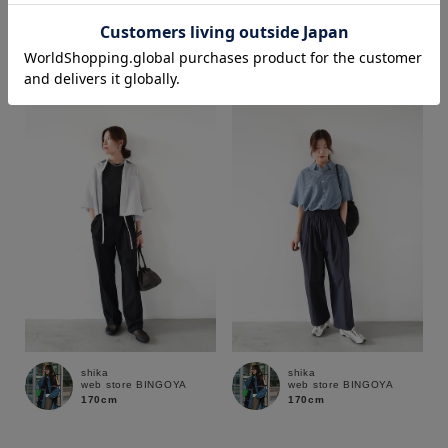
yoshie
haruna
web store BINGOYA
web store BINGOYA
164cm
163cm
価格
～
商品タイプ
通常商品
予約商品
セール価格
WEB限定
在庫
shika
shika
在庫あり
在庫なし含む
web store BINGOYA
web store BINGOYA
170cm
170cm