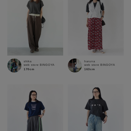
shika
haruna
web store BINGOYA
web store BINGOYA
170cm
163cm