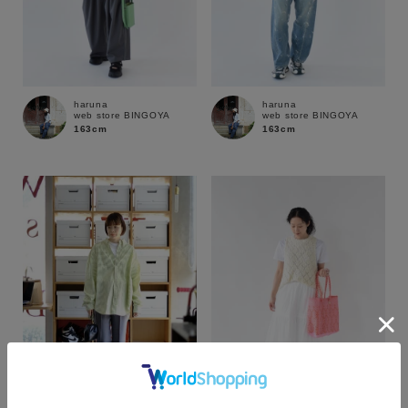
haruna
haruna
web store BINGOYA
web store BINGOYA
163cm
163cm
カラー