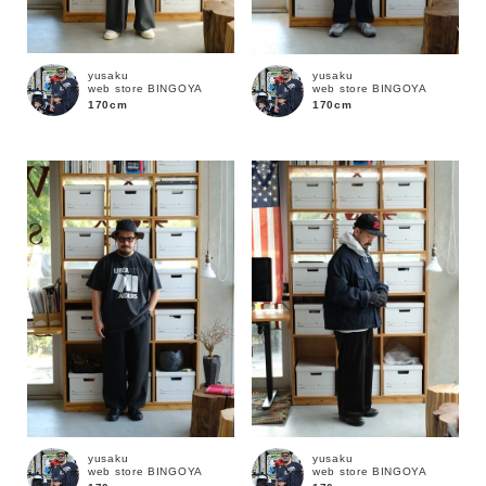
yusaku
yusaku
web store BINGOYA
web store BINGOYA
170cm
170cm
カラー
yusaku
yusaku
web store BINGOYA
web store BINGOYA