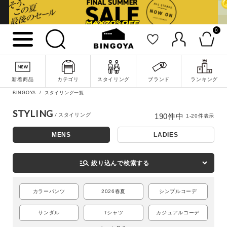
0
新着商品
カテゴリ
スタイリング
ブランド
ランキング
BINGOYA
スタイリング一覧
STYLING
190
件中
1
-
20
件表示
MENS
LADIES
詳細検索
manage_search
絞り込んで検索する
カラーパンツ
2026春夏
シンプルコーデ
サンダル
Tシャツ
カジュアルコーデ