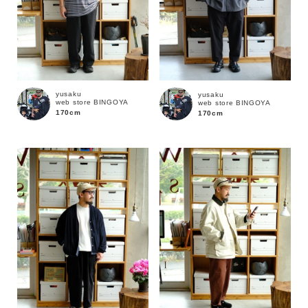
yusaku
yusaku
web store BINGOYA
web store BINGOYA
170cm
170cm