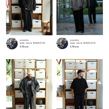
yusaku
yusaku
web store BINGOYA
web store BINGOYA
170cm
170cm