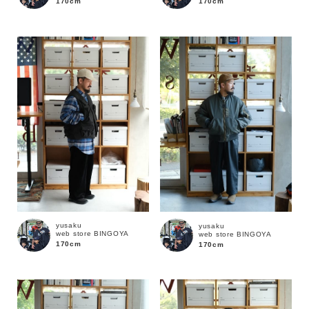
170cm
170cm
価格
～
商品タイプ
通常商品
予約商品
セール価格
WEB限定
在庫
yusaku
yusaku
web store BINGOYA
web store BINGOYA
在庫あり
在庫なし含む
170cm
170cm