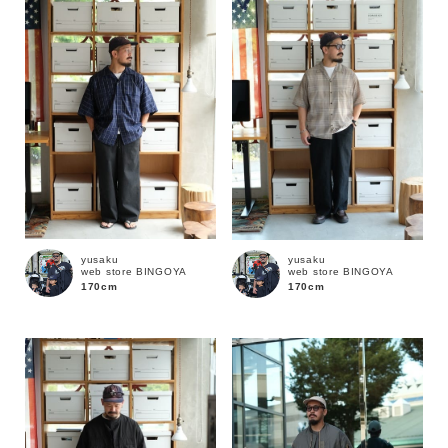
性別
MENS
LADIES
KIDS
カテゴリ
サイズ
yusaku
yusaku
web store BINGOYA
web store BINGOYA
ブランド
170cm
170cm