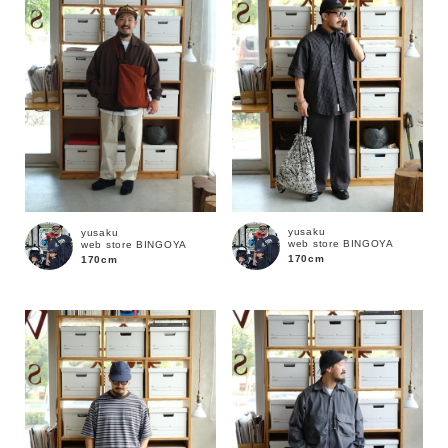
yusaku
yusaku
web store BINGOYA
web store BINGOYA
170cm
170cm