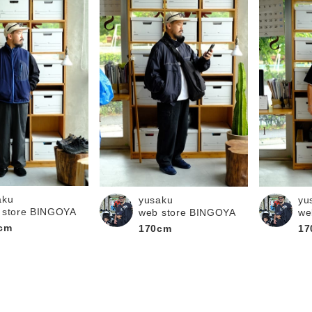
aku
yusaku
yu
 store BINGOYA
web store BINGOYA
we
cm
170cm
17