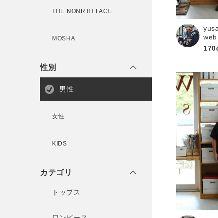
THE NONRTH FACE
yus
新規会員登録
web
MOSHA
170
性別
男性
女性
KIDS
カテゴリ
トップス
ワンピース