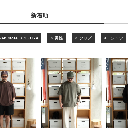
商品タイプ
条件絞り込み検索
新着順
通常商品
カテゴリから探す
スタイリングから探す
セール価格
web store BINGOYA
男性
グッズ
Tシャツ
ブランドから探す
WEB限定アイテムを探す
在庫
履き比べ可能商品から探す
在庫あり
お知らせ・ご利用ガイド
お知らせ
この条件で絞り込む
ご利用ガイド
ギフトラッピング