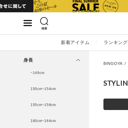
検索
詳細検索
新着アイテム
ランキング
キーワード
身長
BINGOYA
~149cm
STYLI
性別
150cm~154cm
MENS
LADI
155cm~159cm
カテゴリ
160cm~164cm