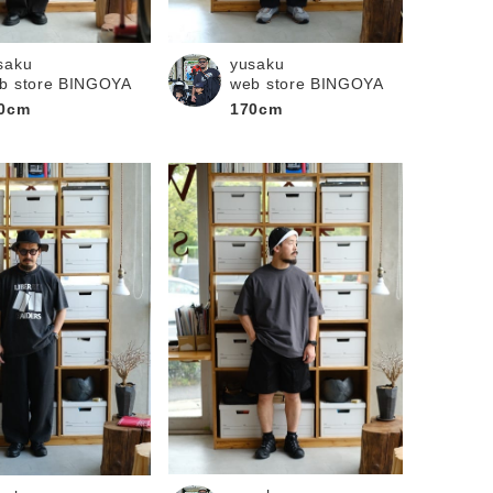
saku
yusaku
b store BINGOYA
web store BINGOYA
0cm
170cm