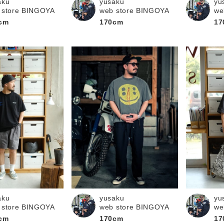
aku
yusaku
yu
 store BINGOYA
web store BINGOYA
we
cm
170cm
17
aku
yu
yusaku
 store BINGOYA
we
web store BINGOYA
cm
17
170cm