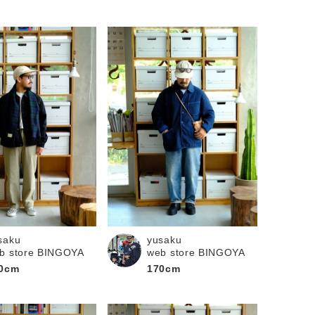
saku
yusaku
b store BINGOYA
web store BINGOYA
0cm
170cm