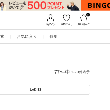
0
お気に入り
買い物かご
ログイン
検索
お気に入り
特集
77
件中
1
-
20
件表示
LADIES
BINGOYAについて