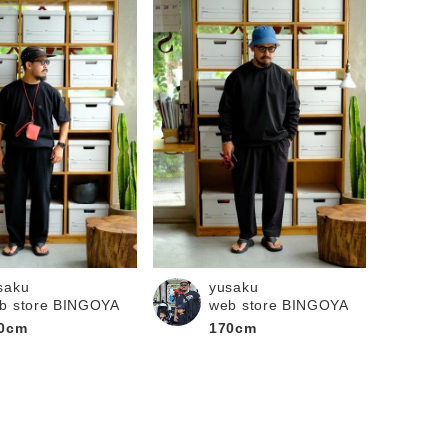
saku
yusaku
b store BINGOYA
web store BINGOYA
0cm
170cm