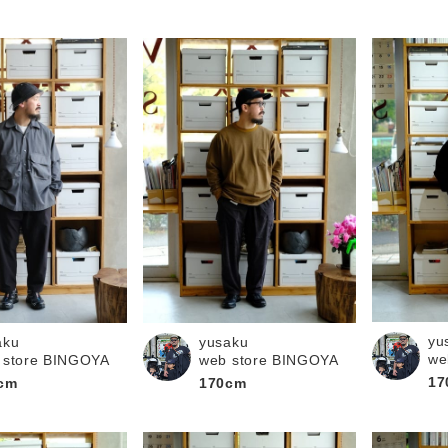
yu
aku
yusaku
we
 store BINGOYA
web store BINGOYA
17
cm
170cm