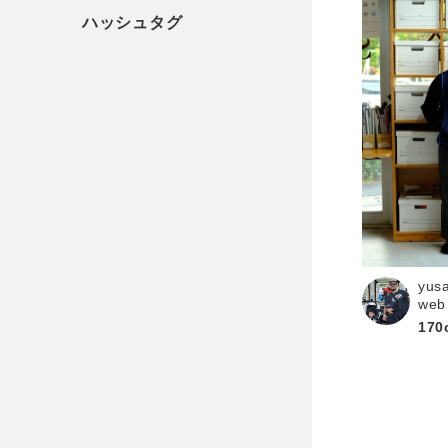
yus
web
170