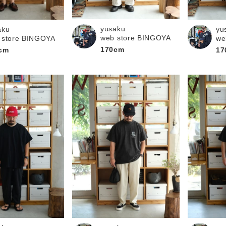
お問い合わせ
yusaku
aku
yu
web store BINGOYA
 store BINGOYA
we
170cm
cm
17