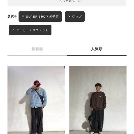
もっと見る
性別
SUPER SHOP 米子店
グッズ
MENS
LADIES
KIDS
パーカー / スウェット
カテゴリ
新着順
人気順
サイズ
ブランド