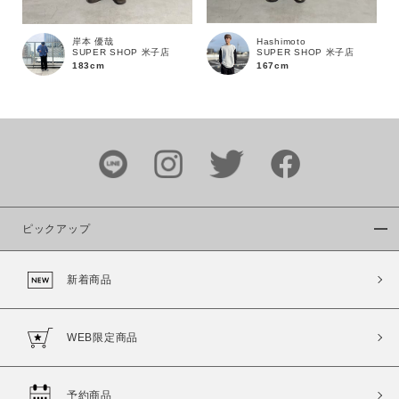
Hashimoto
岸本 優哉
SUPER SHOP 米子店
SUPER SHOP 米子店
167cm
183cm
カラー
ピックアップ
価格
新着商品
～
商品タイプ
WEB限定商品
通常商品
予約商品
セール価格
WEB限定
予約商品