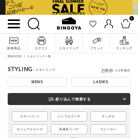
0
詳細検索
新着商品
カテゴリ
スタイリング
ブランド
ランキング
BINGOYA
スタイリング一覧
STYLING
2
件中
1
-
2
件表示
MENS
LADIES
manage_search
絞り込んで検索する
カラーパンツ
シンプルコーデ
サンダル
キーワード
カジュアルコーデ
高身長コーデ
スニーカー