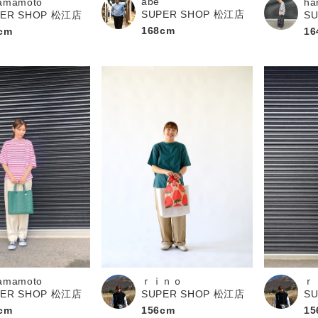
abe
amamoto
ha
SUPER SHOP 松江店
PER SHOP 松江店
S
168cm
cm
16
ｒｉｎｏ
amamoto
ｒ
SUPER SHOP 松江店
PER SHOP 松江店
S
156cm
cm
15