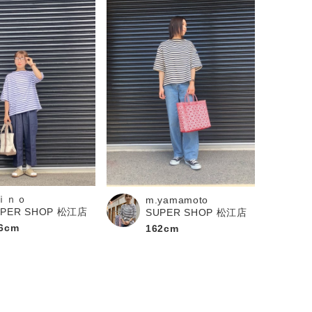
ｉｎｏ
m.yamamoto
UPER SHOP 松江店
SUPER SHOP 松江店
6cm
162cm