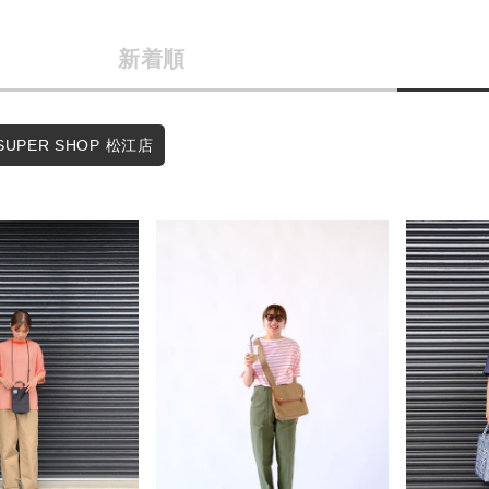
商品タイプ
条件絞り込み検索
新着順
通常商品
カテゴリから探す
スタイリングから探す
セール価格
SUPER SHOP 松江店
ブランドから探す
WEB限定アイテムを探す
在庫
履き比べ可能商品から探す
在庫あり
お知らせ・ご利用ガイド
お知らせ
この条件で絞り込む
ご利用ガイド
ギフトラッピング