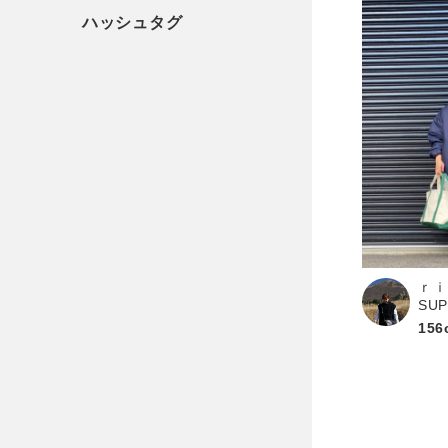
ｒｉ
SU
156