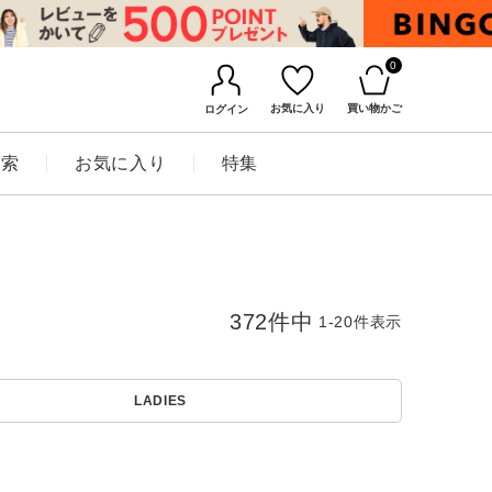
0
お気に入り
買い物かご
ログイン
検索
お気に入り
特集
372
件中
1
-
20
件表示
LADIES
BINGOYAについて