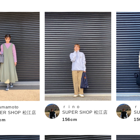
ｒｉｎｏ
ｒ
amamoto
SUPER SHOP 松江店
S
PER SHOP 松江店
156cm
15
cm