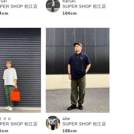
ruki
haruki
UPER SHOP 松江店
SUPER SHOP 松江店
4cm
164cm
ｉｎｏ
abe
UPER SHOP 松江店
SUPER SHOP 松江店
6cm
168cm