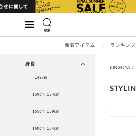
検索
詳細検索
新着アイテム
ランキング
キーワード
身長
BINGOYA
~149cm
STYLI
性別
150cm~154cm
MENS
LADI
155cm~159cm
カテゴリ
160cm~164cm