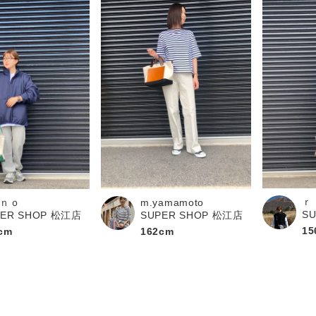
ｒ
ｎｏ
m.yamamoto
S
PER SHOP 松江店
SUPER SHOP 松江店
15
cm
162cm