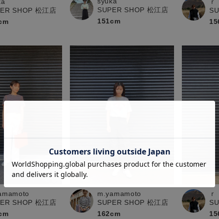
syuka
ka
ｒ
SUPER SHOP 松江店
PER SHOP 松江店
S
151cm
cm
15
ｒ
amamoto
m.yamamoto
S
PER SHOP 松江店
SUPER SHOP 松江店
15
cm
162cm