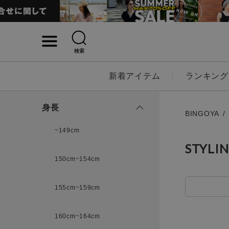
検索
詳細検索
新着アイテム
ランキング
キーワード
身長
BINGOYA
~149cm
STYLI
性別
150cm~154cm
MENS
LADI
155cm~159cm
カテゴリ
160cm~164cm