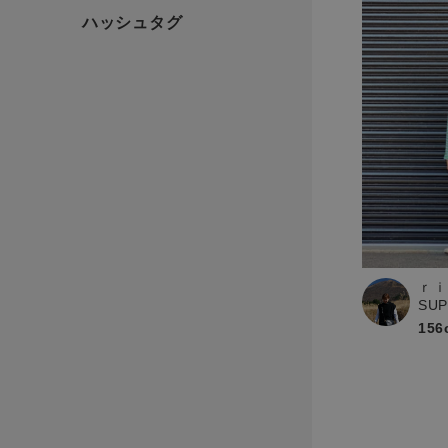
ｒｉ
SU
156