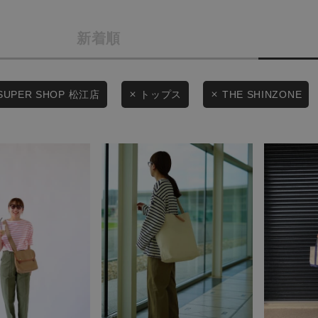
商品タイプ
条件絞り込み検索
新着順
通常商品
カテゴリから探す
スタイリングから探す
セール価格
SUPER SHOP 松江店
トップス
THE SHINZONE
ブランドから探す
WEB限定アイテムを探す
在庫
履き比べ可能商品から探す
在庫あり
お知らせ・ご利用ガイド
お知らせ
この条件で絞り込む
ご利用ガイド
ギフトラッピング