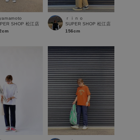
yamamoto
ｒｉｎｏ
UPER SHOP 松江店
SUPER SHOP 松江店
2cm
156cm