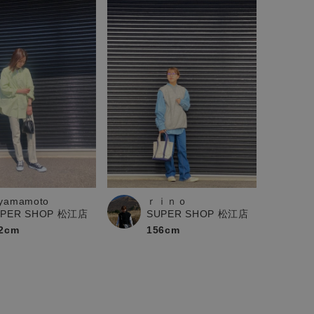
yamamoto
ｒｉｎｏ
UPER SHOP 松江店
SUPER SHOP 松江店
2cm
156cm