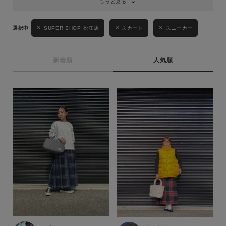
もっと見る
SUPER SHOP 松江店
スカート
スニーカー
新着順
人気順
キーワード
性別
MENS
LADIES
KIDS