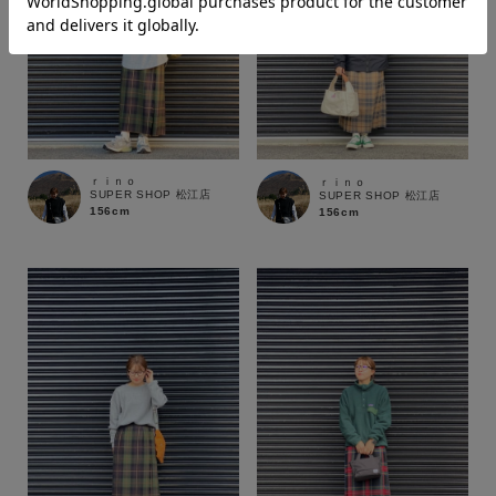
価格
～
商品タイプ
ｒｉｎｏ
ｒｉｎｏ
SUPER SHOP 松江店
SUPER SHOP 松江店
通常商品
予約商品
156cm
156cm
セール価格
WEB限定
在庫
在庫あり
在庫なし含む