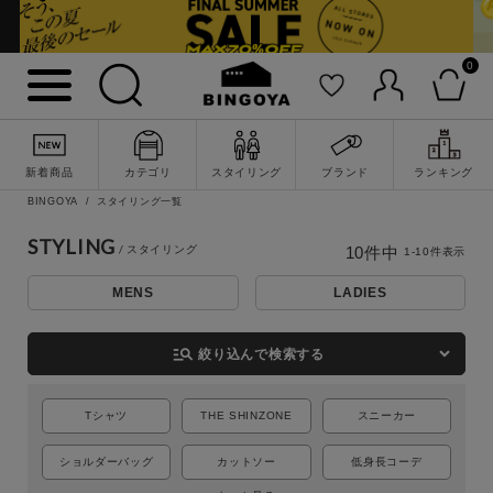
0
新着商品
カテゴリ
スタイリング
ブランド
ランキング
BINGOYA
スタイリング一覧
詳細検索
STYLING
10
件中
1
-
10
件表示
MENS
LADIES
manage_search
絞り込んで検索する
Tシャツ
THE SHINZONE
スニーカー
ショルダーバッグ
カットソー
低身長コーデ