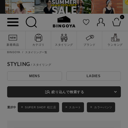
0
詳細検索
新着商品
カテゴリ
スタイリング
ブランド
ランキング
BINGOYA
スタイリング一覧
STYLING
MENS
LADIES
キーワード
manage_search
絞り込んで検索する
性別
SUPER SHOP 松江店
スカート
カラーパンツ
MENS
LADIES
KIDS
カテゴリ