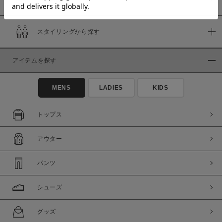
スタイリングから探す
価格
～
アイテムを探す
商品タイプ
MENS
LADIES
KIDS
通常商品
予約商品
セール価格
WEB限定
トップス
在庫
アウター
在庫あり
在庫なし含む
パンツ
シューズ
グッズ