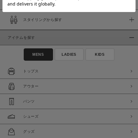
スタイリングから探す
価格
～
アイテムを探す
商品タイプ
MENS
LADIES
KIDS
通常商品
予約商品
セール価格
WEB限定
トップス
在庫
アウター
在庫あり
在庫なし含む
パンツ
シューズ
グッズ