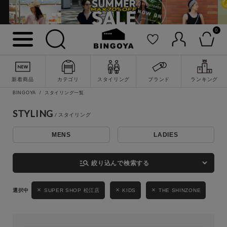
0
詳細検索
新着商品
カテゴリ
スタイリング
ブランド
ランキング
BINGOYA
スタイリング一覧
STYLING
MENS
LADIES
キーワード
manage_search
絞り込んで検索する
性別
SUPER SHOP 松江店
KIDS
THE SHINZONE
MENS
LADIES
KIDS
カテゴリ