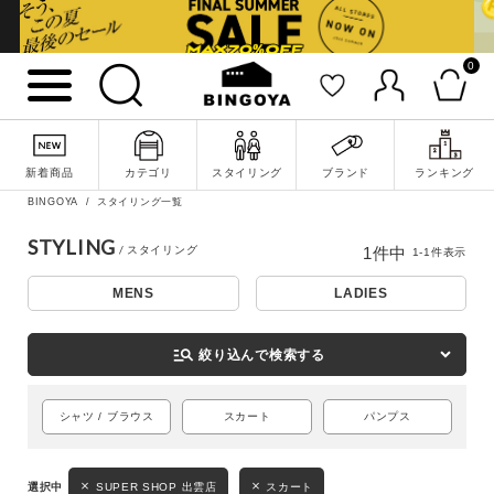
0
詳細検索
新着商品
カテゴリ
スタイリング
ブランド
ランキング
BINGOYA
スタイリング一覧
STYLING
1
件中
1
-
1
件表示
MENS
LADIES
manage_search
絞り込んで検索する
キーワード
シャツ / ブラウス
スカート
パンプス
SUPER SHOP 出雲店
スカート
性別