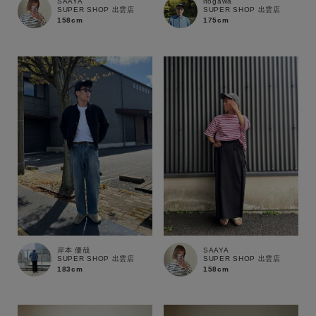
SAAYA
itogawa
SUPER SHOP 出雲店
SUPER SHOP 出雲店
158cm
175cm
カテゴリ
サイズ
ブランド
岸本 優哉
SAAYA
SUPER SHOP 出雲店
SUPER SHOP 出雲店
183cm
158cm