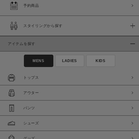
予約商品
この条件で絞り込む
スタイリングから探す
アイテムを探す
MENS
LADIES
KIDS
トップス
アウター
パンツ
シューズ
グッズ