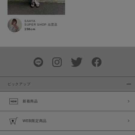
SAAYA
SUPER SHOP 出雲店
158cm
ピックアップ
新着商品
WEB限定商品