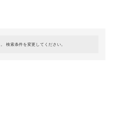
採用情報
ギフトカード
予約商品
WEB限定
。 検索条件を変更してください。
在庫なし含む
BINGOYA
無料公式アプリダウンロード