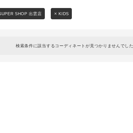
スタイリングから探す
商品タイプ
ブランドから探す
SUPER SHOP 出雲店
KIDS
通常商品
WEB限定アイテムを探す
履き比べ可能商品から探す
セール価格
検索条件に該当するコーディネートが見つかりませんでした
お知らせ・ご利用ガイド
在庫
お知らせ
在庫あり
ご利用ガイド
ギフトラッピング
お問い合わせ
この条件で絞り込む