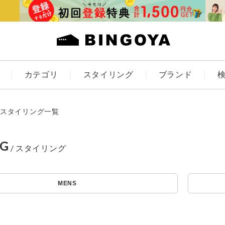
カテゴリ
スタイリング
ブランド
カラー
スタイリング一覧
NG
アイテムを探す
ES
KIDS
MENS
価格
条件絞り込み検索
カテゴリから探す
～