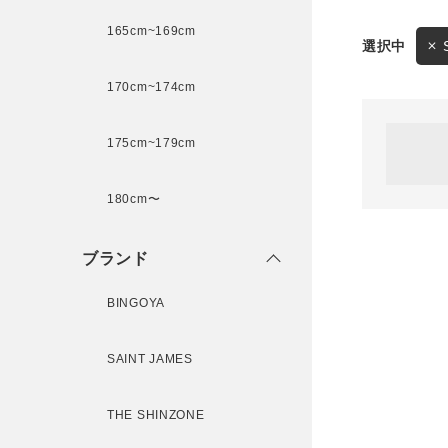
165cm~169cm
サイズ
170cm~174cm
ゲスト
様
175cm~179cm
ブランド
180cm〜
ログイン / マイページ
ブランド
お気に入りアイテム
BINGOYA
注文履歴
SAINT JAMES
新規会員登録
THE SHINZONE