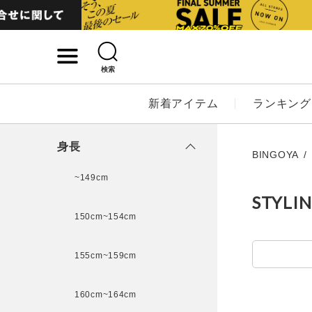
検索
詳細検索
新着アイテム
ランキング
キーワード
身長
BINGOYA
~149cm
STYLI
性別
150cm~154cm
MENS
LADI
155cm~159cm
カテゴリ
160cm~164cm