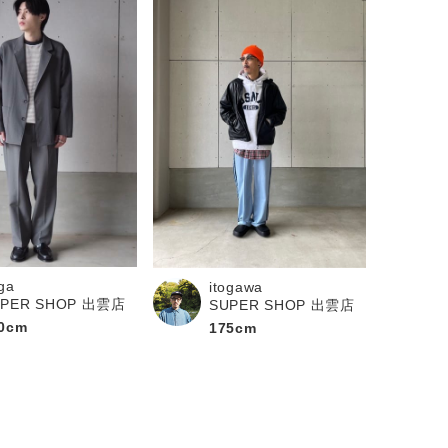
iga
itogawa
UPER SHOP 出雲店
SUPER SHOP 出雲店
0cm
175cm