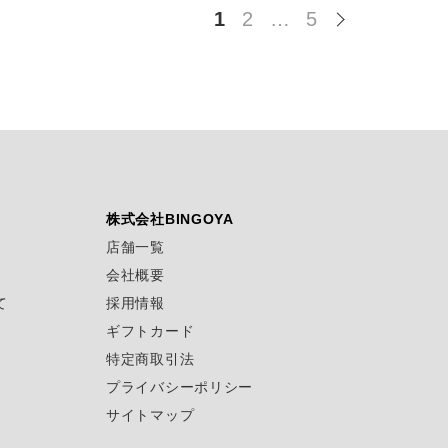
1
2
…
5
株式会社BINGOYA
店舗一覧
会社概要
て
採用情報
ギフトカード
特定商取引法
プライバシーポリシー
サイトマップ