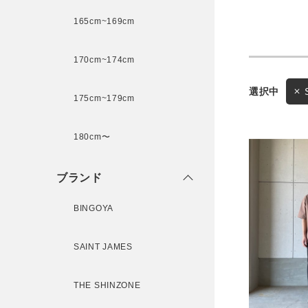
165cm~169cm
サイズ
170cm~174cm
175cm~179cm
ブランド
ゲスト
180cm〜
様
ブランド
BINGOYA
ログイン / マイページ
SAINT JAMES
お気に入りアイテム
THE SHINZONE
注文履歴