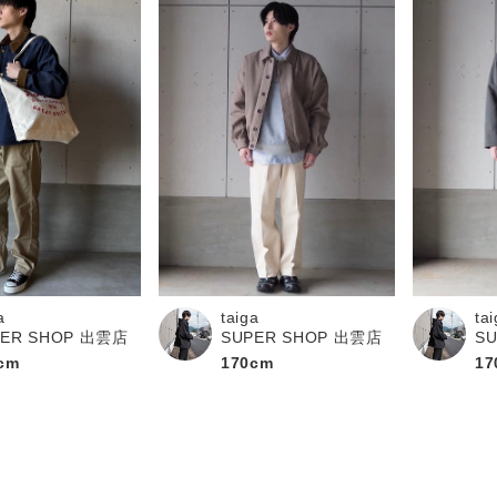
ta
a
taiga
S
PER SHOP 出雲店
SUPER SHOP 出雲店
17
cm
170cm