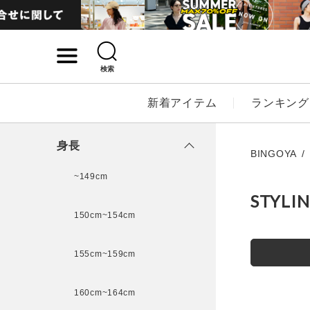
検索
詳細検索
新着アイテム
ランキング
キーワード
身長
BINGOYA
~149cm
STYLI
性別
150cm~154cm
MENS
LADI
155cm~159cm
カテゴリ
160cm~164cm