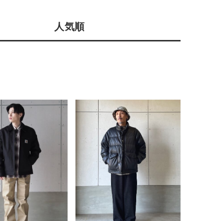
店舗一覧
人気順
予約商品
会社概要
採用情報
WEB限定
ギフトカード
在庫なし含む
BINGOYA
無料公式アプリダウンロード