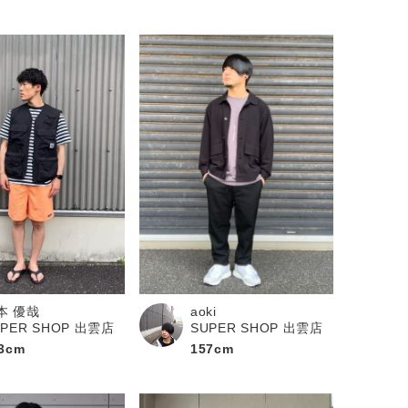
本 優哉
aoki
UPER SHOP 出雲店
SUPER SHOP 出雲店
3cm
157cm