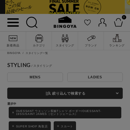
0
詳細検索
新着商品
カテゴリ
スタイリング
ブランド
ランキング
BINGOYA
スタイリング一覧
STYLING
MENS
LADIES
キーワード
manage_search
絞り込んで検索する
性別
OUESSANT ウエッソン長袖Tシャツ ボーダー/OUESSANT-
19SS/SAINT JAMES（セントジェームス）
MENS
LADIES
KIDS
SUPER SHOP 鳥取店
スカート