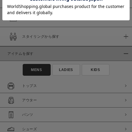
予約商品
価格
スタイリングから探す
～
商品タイプ
アイテムを探す
通常商品
予約商品
MENS
LADIES
KIDS
セール価格
WEB限定
トップス
在庫
在庫あり
在庫なし含む
アウター
パンツ
シューズ