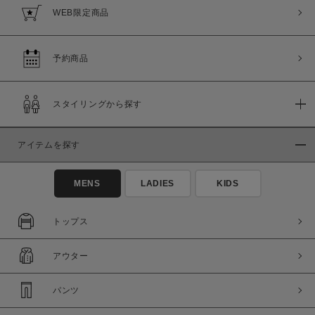
WEB限定商品
予約商品
スタイリングから探す
アイテムを探す
MENS
LADIES
KIDS
トップス
アウター
パンツ