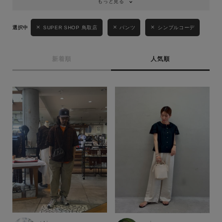
もっと見る
SUPER SHOP 鳥取店
パンツ
シンプルコーデ
新着順
人気順