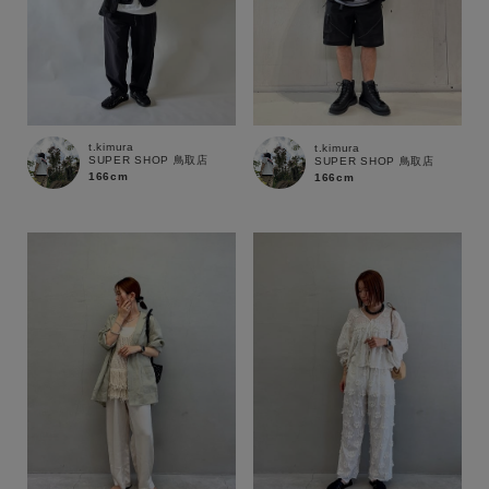
t.kimura
t.kimura
SUPER SHOP 鳥取店
SUPER SHOP 鳥取店
166cm
166cm