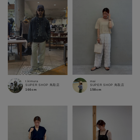
性別
MENS
LADIES
KIDS
カテゴリ
サイズ
mai
t.kimura
SUPER SHOP 鳥取店
SUPER SHOP 鳥取店
ブランド
158cm
166cm