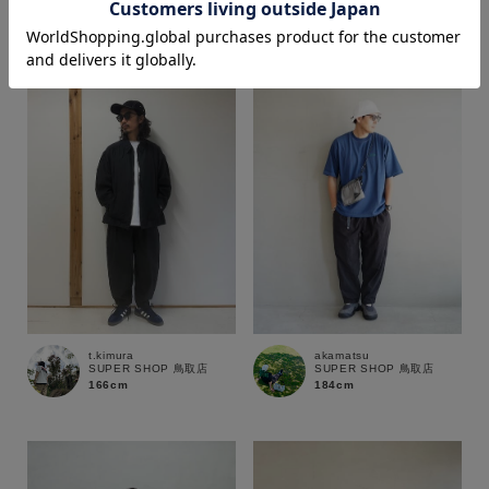
158cm
166cm
価格
～
商品タイプ
通常商品
予約商品
セール価格
WEB限定
在庫
t.kimura
akamatsu
SUPER SHOP 鳥取店
SUPER SHOP 鳥取店
在庫あり
在庫なし含む
166cm
184cm